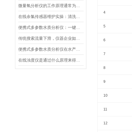
微量氧分析仪的工作原理通常为电化学反应或催化反应
4
在线余氯传感器维护实操：清洗方法与寿命延长技巧
5
便携式多参数水质分析仪：一键检测，全面掌握水体质量
传统搜索流量下滑，仪器企业如何靠AI搜索卡位新获客入口？
6
便携式多参数水质分析仪在水产养殖中的应用
7
在线浊度仪是通过什么原理来得到测量结果的？
8
9
10
11
12