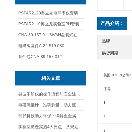
PSTAR2120奥立龙电导率仪套装
产品介绍：
PSTAR2110奥立龙实验室PH套装
CNA-30.157.011SWAN盘装式在线溶解氧分析仪表
品牌
电磁阀备件A-82.519.030
供货周期
备件包CNA-89.157.012
美国ORION公司2
相关文章
序号
微波消解仪的操作流程与安全注意事项分享
1
电磁流量计：准确测量，助力流体管理
现代科技助力环保：详解重金属检测仪在水质监测中的关键应用与优势
2
实验室搬迁实施4大要点：从规划到验收的全流程指南
3