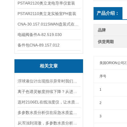
PSTAR2120奥立龙电导率仪套装
产品介绍：
PSTAR2110奥立龙实验室PH套装
CNA-30.157.011SWAN盘装式在线溶解氧分析仪表
品牌
电磁阀备件A-82.519.030
供货周期
备件包CNA-89.157.012
美国ORION公司2
相关文章
序号
浮球液位计出现指示异常时我们应该如何处理？
1
离子色谱灵敏度持续下降？从进样到检测器，系统级“体检”
选对2106EL在线浊度仪，让水质浊度监测更稳定、更精准
2
多参数水质分析仪在应急水质监测中的快速响应与数据可靠性保障
3
从浑浊到清澈，多参数水质分析仪：为您的水质安全保驾护航