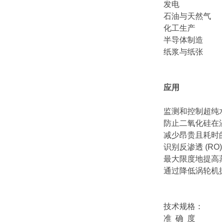
发电
石油与天然气
化工生产
半导体制造
纸浆与纸张
应用
监测和控制超纯
防止二氧化硅在
减少昂贵且耗时
识别反渗透 (R
最大限度地提高
通过降低涡轮机
技术规格：
准 确 度 ≤ 1%