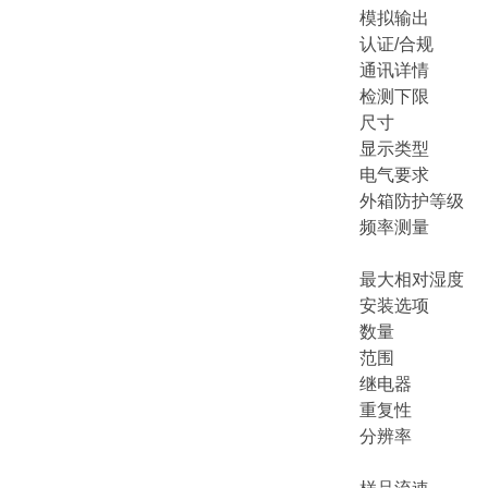
模拟输出 两 (
认证/合规 安全
通讯详情 输出：
检测下限 0
尺寸 （长 x 宽 x
显示类型 
电气要求 100 
外箱防护等级
频率测量 频率
测量周期：1
最大相对湿度 
安装选项 
数量 1
范围 0-50
继电器 详情三
重复性 ≤ 1%
分辨率 0.01
0.1 µg/