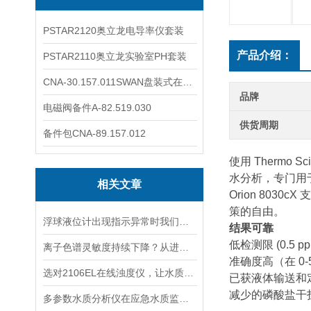
PSTAR2120奥立龙电导率仪套装
产品介绍：
PSTAR2110奥立龙实验室PH套装
CNA-30.157.011SWAN盘装式在线溶解氧分析仪表
品牌
电磁阀备件A-82.519.030
供货周期
备件包CNA-89.157.012
使用 Thermo 
水分析，专门用于
相关文章
Orion 80
策的自由。
浮球液位计出现指示异常时我们应该如何处理？
结果可靠
低检测限 (0.5 pp
离子色谱灵敏度持续下降？从进样到检测器，系统级“体检”
准确度高（在 0-50
选对2106EL在线浊度仪，让水质浊度监测更稳定、更精准
已获液体输送和
减少的磷酸盐干
多参数水质分析仪在应急水质监测中的快速响应与数据可靠性保障