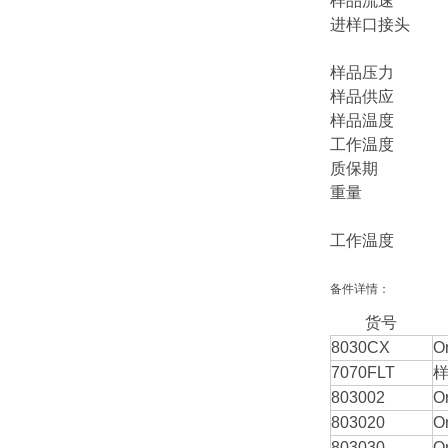
样品流速 50
进样口接头 
8 mm/O
样品压力 0.2 - 
样品供应 无 
样品温度 0°C 
工作温度 （英
质保期 
重量 （英制）仪
运输重量：4
工作温度 （公
备件详情：
货号
8030CX
O
7070FLT
803002
O
803020
O
803030
O