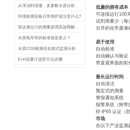
从浑浊到清澈，多参数水质分析仪：为您的水质安全保驾护航
低廉的拥有成本
可连续运行100
环境检测设备日常维护该注意什么?
试剂用量少（每次测
雷达液位计的测量原理及故障解决指南
分开的化学废液
水质电导率的标准值是多少？
易于使用
水质COD检测仪在线式监测分析仪工业污水处理悬浮物浊度传感器
自动校准
自动确认与验证
E+H流量计选型方法步骤
带直观界面的彩
最长运行时间
自动清洁
预定式的测量
警报通知系统
报警系统（附带
经 IP65 认证
市场
在以下产业监测