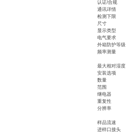
认证/合规 安全
通讯详情 输出：
检测下限 0
尺寸 （长 x 宽 x
显示类型 
电气要求 100 
外箱防护等级
频率测量 频率
测量周期：1
最大相对湿度 
安装选项 
数量 1
范围 0-50
继电器 详情三
重复性 ≤ 1%
分辨率 0.01
0.1 µg/
样品流速 50
进样口接头 