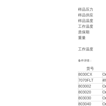
8 mm/O
样品压力 0.2 - 
样品供应 无 
样品温度 0°C 
工作温度 （英
质保期 
重量 （英制）仪
运输重量：4
工作温度 （公
备件详情：
货号
8030CX
O
7070FLT
803002
O
803020
O
803030
O
803040
O