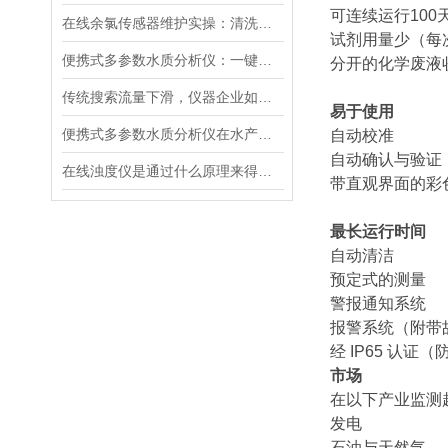
可连续运行100
在线余氯传感器维护实操：清洗方法与寿命延长技巧
试剂用量少（每次测
便携式多参数水质分析仪：一键检测，全面掌握水体质量
分开的化学废液
传统搜索流量下滑，仪器企业如何靠AI搜索卡位新获客入口？
易于使用
便携式多参数水质分析仪在水产养殖中的应用
自动校准
自动确认与验证
在线浊度仪是通过什么原理来得到测量结果的？
带直观界面的彩
最长运行时间
自动清洁
预定式的测量
警报通知系统
报警系统（附带
经 IP65 认证
市场
在以下产业监测
发电
石油与天然气