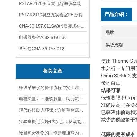
PSTAR2120奥立龙电导率仪套装
产品介绍：
PSTAR2110奥立龙实验室PH套装
CNA-30.157.011SWAN盘装式在线溶解氧分析仪表
品牌
电磁阀备件A-82.519.030
供货周期
备件包CNA-89.157.012
使用 Thermo 
水分析，专门用于
相关文章
Orion 80
策的自由。
微波消解仪的操作流程与安全注意事项分享
结果可靠
低检测限 (0.5 pp
电磁流量计：准确测量，助力流体管理
准确度高（在 0-50
现代科技助力环保：详解重金属检测仪在水质监测中的关键应用与优势
已获液体输送和
减少的磷酸盐干
实验室搬迁实施4大要点：从规划到验收的全流程指南
微量氧分析仪的工作原理通常为电化学反应或催化反应
低廉的拥有成本