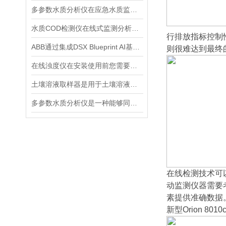
多参数水质分析仪在应急水质监测中的快速响应与数据可靠性保障
水质COD检测仪在线式监测分析仪工业污水处理悬浮物浊度传感器
行排放指标控制
ABB通过集成DSX Blueprint AI基础设施，扩大与英伟达的合作
则很难达到最终
在线浊度仪在安装使用前您需要了解的一些相关知识点归纳总结
土壤溶液取样器是用于土壤溶液采样的专业仪器
多参数水质分析仪是一种能够同时测量多个水质指标的仪器
在线检测技术可
动监测仪器需要
素提供准确数据
新型Orion 