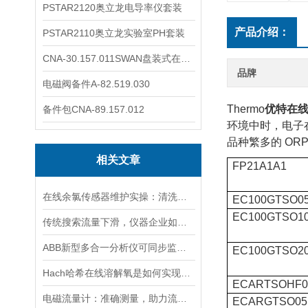
PSTAR2120奥立龙电导率仪套装
产品介绍：
PSTAR2110奥立龙实验室PH套装
CNA-30.157.011SWAN盘装式在线溶解氧分析仪表
品牌
电磁阀备件A-82.519.030
Thermo
优特在线
备件包CNA-89.157.012
环境中时，电子在
品种繁多的 OR
相关文章
FP21A1A1
在线余氯传感器维护实操：清洗方法与寿命延长技巧
EC100GTSO0
EC100GTSO1
传统搜索流量下滑，仪器企业如何靠AI搜索卡位新获客入口？
ABB新型多合一分析仪可同步监测四种气体污染物
EC100GTSO2
Hach哈希在线溶解氧是如何实现工作的
ECARTSOHF0
电磁流量计：准确测量，助力流体管理
ECARGTSO05