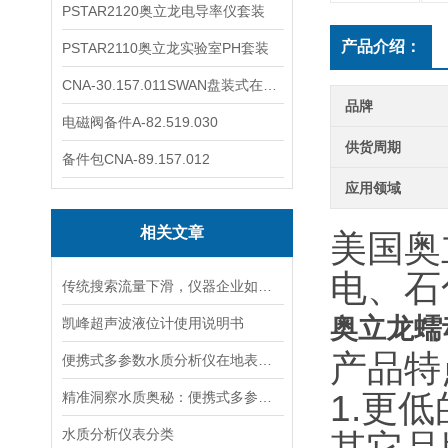
PSTAR2120奥立龙电导率仪套装
产品介绍：
PSTAR2110奥立龙实验室PH套装
CNA-30.157.011SWAN盘装式在线溶解氧分析仪表
品牌
电磁阀备件A-82.519.030
供货周期
备件包CNA-89.157.012
应用领域
相关文章
美国奥
电、石
传统搜索流量下滑，仪器企业如何靠AI搜索卡位新获客入口？
奥立龙蠕动
凯峰超声波液位计使用说明书
产品特
便携式多参数水质分析仪在地表水、污水、饮用水中的实际应用场景
1.更
精准洞察水质奥秘：便携式多参数水质分析仪，随身携带，随时随地掌握水质状况
水质分析仪表分类