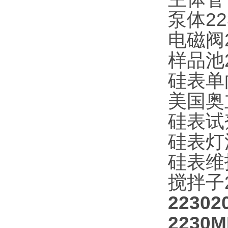
泵体22
电磁阀2
样品池2
硅表单向
美国奥立
硅表试剂
硅表灯泡
硅表维
搅拌子2
2230
223