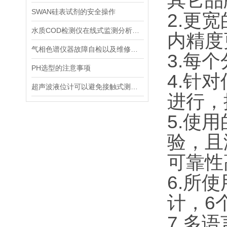
其它品
SWAN硅表试剂的安全操作
2.更宽
水质COD检测仪在线式监测分析仪工业污水处理悬浮物浊度传感器
内精度
气相色谱仪器故障自检以及维修方法
3.每
PH选型的注意事项
4.针
超声波液位计可以避免接触式测量中可能出现的磨损和污染问题
进行，
5.使
验，且
可靠性
6.所
计，6
7.多