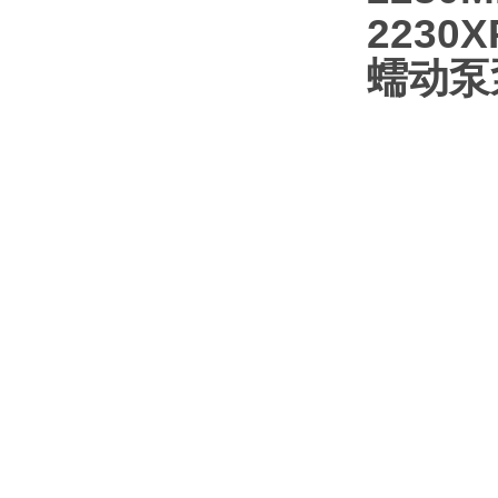
223
蠕动泵泵