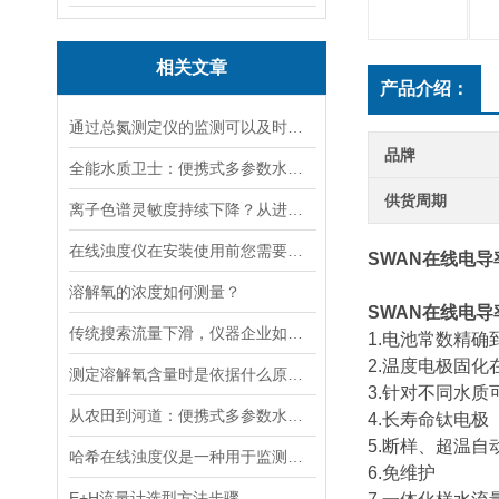
相关文章
产品介绍：
通过总氮测定仪的监测可以及时了解水体的营养化程度和水质状况
品牌
全能水质卫士：便携式多参数水质分析仪
供货周期
离子色谱灵敏度持续下降？从进样到检测器，系统级“体检”
在线浊度仪在安装使用前您需要了解的一些相关知识点归纳总结
SWAN在线电导
溶解氧的浓度如何测量？
SWAN在线电导
传统搜索流量下滑，仪器企业如何靠AI搜索卡位新获客入口？
1.电池常数精
2.温度电极固
测定溶解氧含量时是依据什么原理的呢？
3.针对不同水
从农田到河道：便携式多参数水质分析仪在农业灌溉、水环境监测中的作用
4.长寿命钛电极
5.断样、超温
哈希在线浊度仪是一种用于监测水体或液体中的浊度的仪器
6.免维护
E+H流量计选型方法步骤