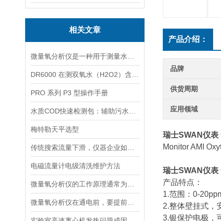
相关文章
产品介绍：
微量氧分析仪是一种用于测量水体或液体中微小氧含量的仪器
品牌
DR6000 在测双氧水（H2O2）含量的应用
供货周期
PRO 系列 P3 型操作手册
应用领域
水质COD快速检测包：辅助污水处理的水质快检工具
梅特勒天平选型
瑞士SWAN仪表
Monitor A
传统搜索流量下滑，仪器企业如何靠AI搜索卡位新获客入口？
电磁流量计电级清洗维护方法
瑞士SWAN仪表
产品特点：
微量氧分析仪的工作原理通常为电化学反应或催化反应
1.范围：0-20p
微量氧分析仪在通电前，要提前做好以下事项
2.整体壁挂式
3.银保护电极
实验室高速离心机发热问题成因与排查要点