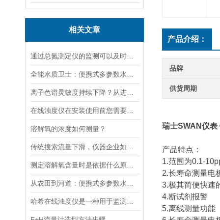
相关文章
产品介绍：
通过总氮测定仪的监测可以及时了解水体的营养化程度和水质状况
品牌
全能水质卫士：便携式多参数水质分析仪
供货周期
离子色谱灵敏度持续下降？从进样到检测器，系统级“体检”
在线浊度仪在安装使用前您需要了解的一些相关知识点归纳总结
瑞士SWAN仪表
溶解氧的浓度如何测量？
传统搜索流量下滑，仪器企业如何靠AI搜索卡位新获客入口？
产品特点：
1.范围为0.1-10p
测定溶解氧含量时是依据什么原理的呢？
2.长寿命测量电
从农田到河道：便携式多参数水质分析仪在农业灌溉、水环境监测中的作用
3.极其简便快速
4.断试剂报警
哈希在线浊度仪是一种用于监测水体或液体中的浊度的仪器
5.离线测量功能
E+H流量计选型方法步骤