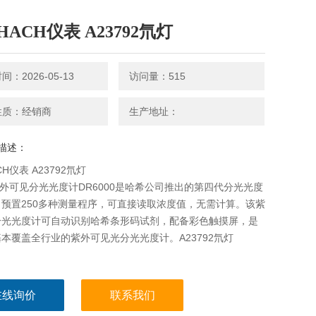
ACH仪表 A23792氘灯
：2026-05-13
访问量：515
性质：经销商
生产地址：
描述：
H仪表 A23792氘灯
紫外可见分光光度计DR6000是哈希公司推出的第四代分光光度
预置250多种测量程序，可直接读取浓度值，无需计算。该紫
分光光度计可自动识别哈希条形码试剂，配备彩色触摸屏，是
本覆盖全行业的紫外可见光分光光度计。A23792氘灯
在线询价
联系我们