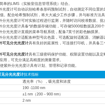
与简单的LIMS（实验室信息管理系统）结合。
00紫外光度计可自动识别哈希条形码预制试剂，自动测定不同位置的
值。配合哈希预制试剂，将大大减少工作步骤，并与标准方法具
00紫外分光光度计可对实验过程进行监测，并随时访问校准数据、
00紫外分光光度计具备*的数据存储功能，可存储5000组数据及2
00紫外分光光度计直观的菜单导航系统，配备7英寸的彩色触摸屏。
00紫外分光光度计适配各种型号比色皿，可选配旋转适配器、消解
外可见分光光度计
具有良好的延展性，可连接打印机，并具备三
外可见分光光度计
具有三级密码保护功能、权限设置功能以及定
化应用，可充分满足高精度的测量需求。
A，使紫外分光光度计具有计划、管理和记录功能。
可见分光光度计
技术指标
透光率（%），吸光度和浓度
190 -1100 nm
±1 nm（200－900 nm）
2 nm