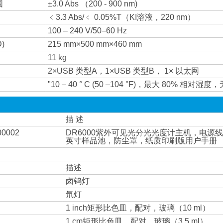
围
±3.0 Abs （200 - 900 nm)
﹤3.3 Abs/﹤ 0.05%T（KI溶液，220 nm）
100 – 240 V/50–60 Hz
)
215 mm×500 mm×460 mm
11 kg
2×USB 类型A，1×USB 类型B， 1× 以太网
"10 – 40 ° C (50 –104 °F)，最大 80% 相对
描 述
00002
DR6000紫外可见光分光光度计主机，电源
英寸样品池，防尘罩，纸质印刷版用户手册
描述
卤钨灯
氘灯
1 inch矩形比色皿，配对，玻璃（10 ml）
1 cm矩形比色皿，配对，玻璃（3.5 ml）