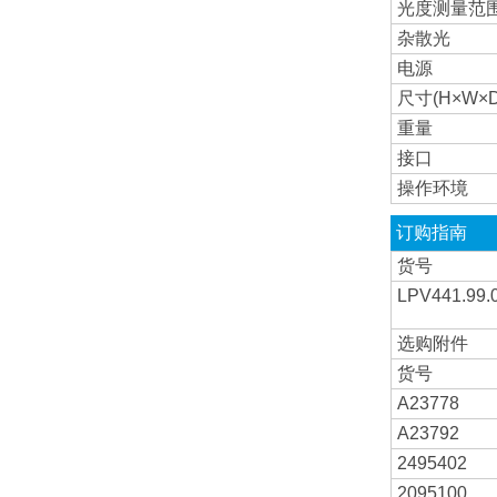
光度测量范
杂散光
电源
尺寸(H×W×D
重量
接口
操作环境
订购指南
货号
LPV441.99.
选购附件
货号
A23778
A23792
2495402
2095100