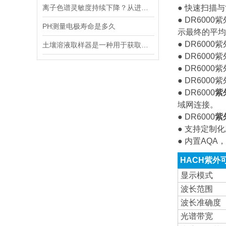
离子色谱灵敏度持续下降？从进样到检测器，系统级“体检”
● 快速扫描
● DR60
PH测量电极寿命是多久
示最终的平均
● DR60
土壤溶液取样器是一种用于获取土壤溶液的专用工具
● DR60
● DR60
● DR60
● DR6000
紫
域网连接。
● DR6000
紫
● 支持定制
● 内置AQ
HACH紫外
显示模式
波长范围
波长准确度
光谱带宽