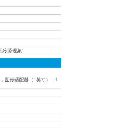
湿度，无冷凝现象"
线，圆形适配器（1英寸），1