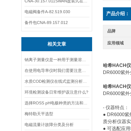
CNA-30.157.011SWAN盘装式在线溶解氧分析仪表
电磁阀备件A-82.519.030
产品介绍：
备件包CNA-89.157.012
品牌
应用领域
相关文章
钠离子测量仪是一种用于测量溶液中钠离子浓度的设备
哈希HACH仪
在使用电导率仪时我们需要注意什么呢？
DR6000
水质COD检测仪在线式监测分析仪工业污水处理悬浮物浊度传感器
哈希HACH仪
环境检测设备日常维护该注意什么?
DR6000
选择ROSS pH电极种类的方法和依据
- 仪器特点：
梅特勒天平选型
● DR60
质分析仪器实
电磁流量计故障分类及分析
● 可选配应