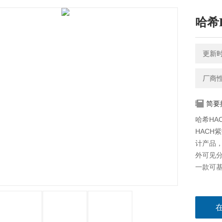
哈希H
更新时间
厂商
简要
哈希HAC
HACH
计产品，
外可见
一款可基