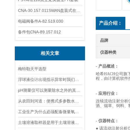
CNA-30.157.011SWAN盘装式在线溶解氧分析仪表
电磁阀备件A-82.519.030
产品介绍：
备件包CNA-89.157.012
品牌
仪器种类
相关文章
- 产品概述：
梅特勒天平选型
哈希HACH公司旗下
程，由计算机软件
浮球液位计出现指示异常时我们应该如何处理？
pH测量仪可以测量除水之外的其他溶液吗？
- 应用行业：
从农田到河道：便携式多参数水质分析仪在农业灌溉、水环境监测中的作用
连续流动注射分析
酒、烟草、饲料、
工业生产为什么必须配备微量氧分析仪？3大关键作用说明
- 仪器特点：
土壤溶液取样器是用于土壤溶液采样的专业仪器
● 该流动注射分