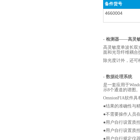
备件货号
4660004
- 检测器——高灵
高灵敏度单波长双
面和光导纤维耦合
除光度计外，还可
- 数据处理系统
是一套应用于Win
示8个通道的谱图
OmnionFIA软
●结果的准确性与
●不需要操作人员
●用户自行设置质
●用户自行设置质
●用户自行规定仪