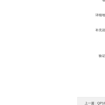
详细
补充
验
上一篇 :
QP1