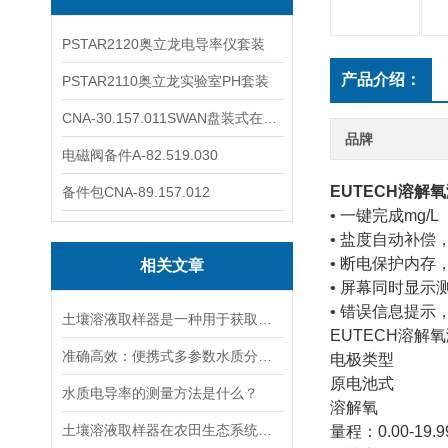
PSTAR2120奥立龙电导率仪套装
产品介绍：
PSTAR2110奥立龙实验室PH套装
CNA-30.157.011SWAN盘装式在线溶解氧分析仪表
品牌
电磁阀备件A-82.519.030
EUTECH溶解
备件包CNA-89.157.012
• 一键完成mg/
• 盐度自动补
• 断电保护内存
相关文章
• 屏幕同时显
• 错误信息提示
土壤溶液取样器是一种用于获取土壤溶液的专用工具
EUTECH溶解
准确高效：便携式多参数水质分析仪，现场快速分析水质关键指标
电极类型
原电池式
水质电导率的测量方法是什么？
溶解氧
土壤溶液取样器在农田生态系统研究中的应用：揭示土壤养分动态变化
量程：0.00-19.9