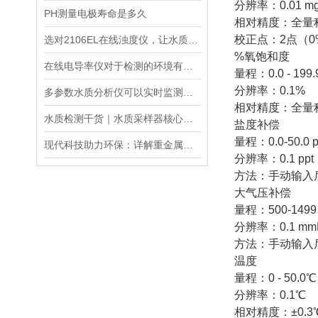
分辨率：0.01 mg 
PH测量电极寿命是多久
相对精度：全量程
校正点：2点（0%
选对2106EL在线浊度仪，让水质浊度监测更稳定、更精准
%氧饱和度
在线电导率仪对于检测的环境有什么要求？
量程：0.0 - 199
分辨率：0.1%
多参数水质分析仪可以实时监测水质并生成水质报告和趋势分析
相对精度：全量程
水质检测干货｜水质采样器核心知识（原理・采样瓶・流量计・遥控器・应用）
盐度补偿
量程：0.0-50.0 p
现代科技助力环保：详解重金属检测仪在水质监测中的关键应用与优势
分辨率：0.1 ppt
方法：手动输入
大气压补偿
量程：500-1499 
分辨率：0.1 mmHg
方法：手动输入
温度
量程：0 - 50.0℃
分辨率：0.1℃
相对精度：±0.3