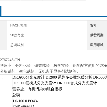
HACH/哈希
货号
50次每盒
供货周期
总磷试剂
应用领域
2767245-CN
学反应、分析化验、研究试验、教学实验、化学配方使用的纯净
分析试剂、生化试剂、无机离子显色剂试剂等。
号：
DR3900分光光度计
DR900 系列多参数水质分析
DR60
DR1900便携式分光光度计
DR3900台式分光光度计
营养盐、有机污染物综合指标
总磷
1.0-100.0 PO43-
消解-钼锑抗法