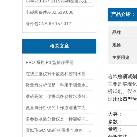
CNA-30.157.011SWAN盘装式在线溶解氧分析仪表
电磁阀备件A-82.519.030
产品介绍：
备件包CNA-89.157.012
品牌
规格
相关文章
主要用途
PRO 系列 P3 型操作手册
在线浊度仪对于监测和控制水质具有重要意义
哈希
总磷试剂
主要是实现化
微量氧分析仪是一种用于测量水体或液体中微小氧含量的仪器
析试剂、仪器
准确高效：便携式多参数水质分析仪，现场快速分析水质关键指标
适用仪器型
微量氧分析仪的工作原理通常为电化学反应或催化反应
大类：
多参数水质分析仪是一种能够同时测量多个水质指标的仪器
参数：
量程：
赛默飞GC-MS维护保养全攻略：离子源、色谱柱、真空系统延长寿命的关键技巧
分析方法：