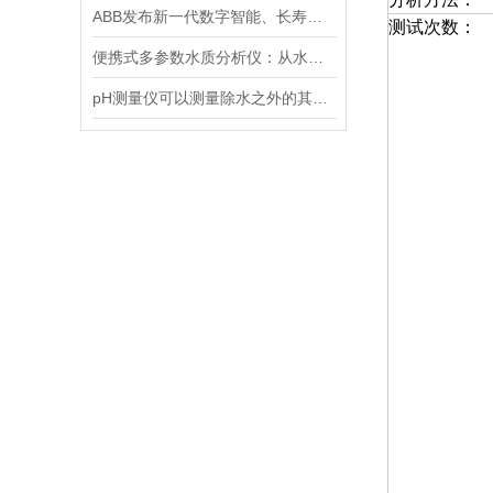
ABB发布新一代数字智能、长寿命pH/ORP传感器
测试次数：
便携式多参数水质分析仪：从水源到水龙头，守护水质安全的高效检测工具
pH测量仪可以测量除水之外的其他溶液吗？