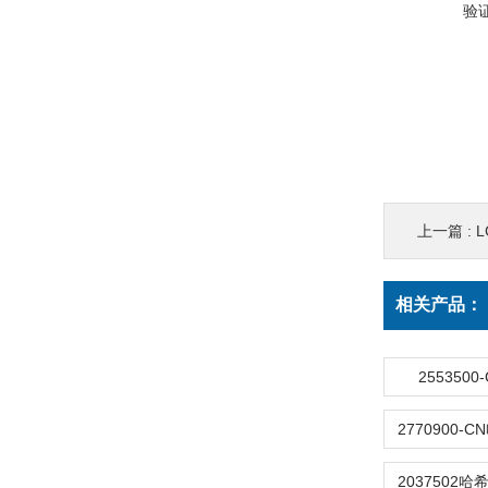
验
上一篇 :
L
相关产品：
255350