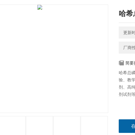
哈希
更新时间
厂商
简要
哈希总磷
验、教
剂、高
剂试剂