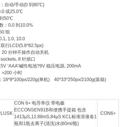
自动/手动(0 到80℃)
0 或25.0℃
到50℃
：0.0 到10.0%
0 组
, 1.0, 10.0
行LCD(5.8*82.5px)
：20 分钟不操作自动关机
sockets, 8 针插口
.5V ‘AAA’碱性电池?9V 稳压电源, 200mA
>200 小时
8*9*100px/220g(单机) 40*33*250px/2100g(装箱)
CON 6+ 电导率仪 带电极
ECCONSEN91B和便携手提箱 包含
PLUSK
CON6+
1413µS,12.88mS,84µS KCL标准溶液各1
瓶和1瓶去离子(清洗)水(60ml/瓶)