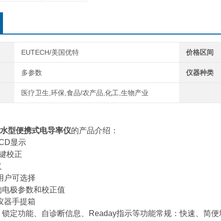
导率
★ 工
EUTECH/美国优特
价格区间
多参数
仪器种类
医疗卫生,环保,食品/农产品,化工,生物产业
水型便携式电导率仪
的产品介绍：
CD显示
按键校正
义
C用户可选择
的电极参数和校正值
仪器手提箱
、锁定功能、自诊断信息、Readay指示等功能常规：快速、