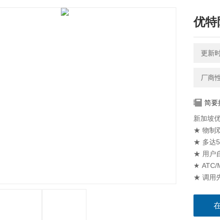
优特
更新时间
厂商
简要
新加坡
★ 物制
★ 多达
★ 用户
★ ATC
★ 调用
★ 糙面
★ 自动
速、简