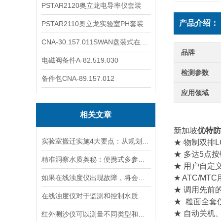
PSTAR2120奥立龙电导率仪套装
产品介绍：
PSTAR2110奥立龙实验室PH套装
CNA-30.157.011SWAN盘装式在线溶解氧分析仪表
品牌
电磁阀备件A-82.519.030
检测参数
备件包CNA-89.157.012
应用领域
相关文章
新加坡
优特防
实验室搬迁实施4大要点：从规划到验收的全流程指南
★ 物制双排L
★ 多达5点
精准洞察水质奥秘：便携式多参数水质分析仪，随身携带，随时随地掌握水质状况
★ 用户自定
如果在线浊度仪出现故障，将会影响其准确性和稳定性
★ ATC/MT
★ 调用先前
在线浊度仪对于监测和控制水质具有重要意义
★ 糙面全套
★ 自动关机
红外测沙仪可以测量不同类型和大小的沙物质