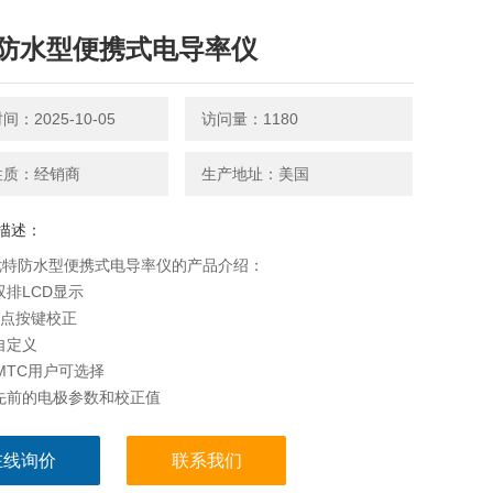
防水型便携式电导率仪
：2025-10-05
访问量：1180
性质：经销商
生产地址：美国
描述：
优特防水型便携式电导率仪的产品介绍：
双排LCD显示
5点按键校正
自定义
/MTC用户可选择
先前的电极参数和校正值
全套仪器手提箱
关机、锁定功能、自诊断信息、Readay指示等功能常规：快
在线询价
联系我们
便地应用于在实验室、现场、学校和环境保护中监控溶液的电