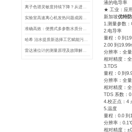
液的电导率
离子色谱灵敏度持续下降？从进样到检测器，系统级“体检”
★ 工业：应
新加坡
优特防
实验室高速离心机发热问题成因与排查要点
1.测量参数：
准确高效：便携式多参数水质分析仪，现场快速分析水质关键指标
2.电导率
量程：0 到19.9
哈希 治水提质新选择工艺赋能污水处理厂提标升级
2.00 到19.99
雷达液位计的测量原理及故障解决指南
分辨率：全量程
相对精度：全量
3.TDS
量程：0 到9.99p
分辨率：全量程
相对精度：全量
TDS 系数：0.
4.校正点：4 
5.温度
量程：0.0 到
分辨率：0.1
相对精度：±0