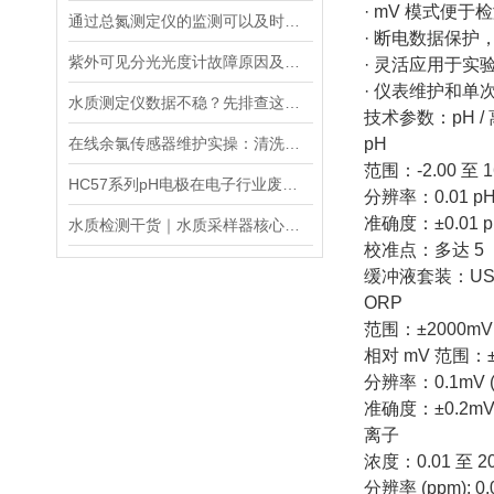
· mV 模式便
通过总氮测定仪的监测可以及时了解水体的营养化程度和水质状况
· 断电数据保护
紫外可见分光光度计故障原因及解决方法
· 灵活应用于实
· 仪表维护和单
水质测定仪数据不稳？先排查这五个常见原因
技术参数：pH /
在线余氯传感器维护实操：清洗方法与寿命延长技巧
pH
范围：-2.00 至 1
HC57系列pH电极在电子行业废水中的应用
分辨率：0.01 p
准确度：±0.01 
水质检测干货｜水质采样器核心知识（原理・采样瓶・流量计・遥控器・应用）
校准点：多达 5
缓冲液套装：USA (1
ORP
范围：±2000mV
相对 mV 范围：±
分辨率：0.1mV (
准确度：±0.2mV 
离子
浓度：0.01 至 20
分辨率 (ppm): 0.01