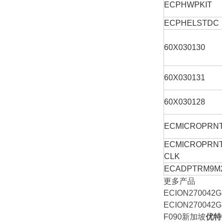
ECPHWPKIT
ECPHELSTDC
60X030130
60X030131
60X030128
ECMICROPRN
ECMICROPRN
CLK
ECADPTRM9M
更多产品
ECION270042
ECION27004
F090新加坡
优特