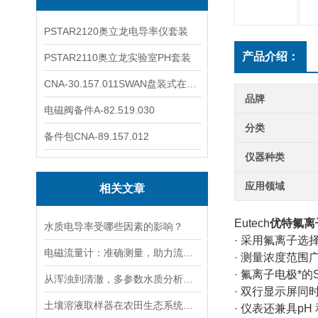
PSTAR2120奥立龙电导率仪套装
产品介绍：
PSTAR2110奥立龙实验室PH套装
CNA-30.157.011SWAN盘装式在线溶解氧分析仪表
品牌
电磁阀备件A-82.519.030
分类
备件包CNA-89.157.012
仪器种类
应用领域
相关文章
Eutech
优特氟离
水质电导率受哪些因素的影响？
· 采用氟离子
电磁流量计：准确测量，助力流体管理
· 测量浓度范围
· 氟离子电极*的
从浑浊到清澈，多参数水质分析仪：为您的水质安全保驾护航
· 双行显示屏同时
土壤溶液取样器在农田生态系统研究中的应用：揭示土壤养分动态变化
· 仪表还兼具pH