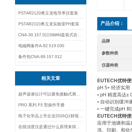
PSTAR2120奥立龙电导率仪套装
产品介绍：
PSTAR2110奥立龙实验室PH套装
CNA-30.157.011SWAN盘装式在线溶解氧分析仪表
品牌
电磁阀备件A-82.519.030
参数种类
备件包CNA-89.157.012
仪器种类
相关文章
EUTECH优特
pH 5+ 经济
超声波液位计可以避免接触式测量中可能出现的磨损和污染问题
• pH 精度高达±
• 自动识别缓冲
PRO 系列 P3 型操作手册
• 一键完成pH
电子化学品上市企业2026Q1财报透视：营收普涨的“障眼法”
EUTECH优特
应用于池塘和温
在线浊度仪是通过什么原理来得到测量结果的？
洗、印刷、和化