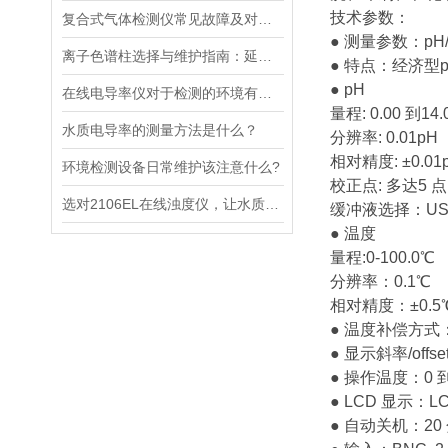
技术参数：
复合式气体检测仪常见故障及对应解决办法大公开
● 测量参数：pH
离子色谱柱选择与维护指南：延长赛默飞仪器分析寿命的秘诀
● 特点：经济型p
● pH
在线电导率仪对于检测的环境有什么要求？
量程: 0.00 到14.
水质电导率的测量方法是什么？
分辨率: 0.01pH
相对精度: ±0.01
环境检测设备日常维护该注意什么?
校正点: 多达5 点
选对2106EL在线浊度仪，让水质浊度监测更稳定、更精准
缓冲液选择：USA,
● 温度
量程:0-100.0℃
分辨率：0.1℃
相对精度：±0.5
● 温度补偿方式：
● 显示斜率/offs
● 操作温度：0 
● LCD 显示：LCD
● 自动关机：2