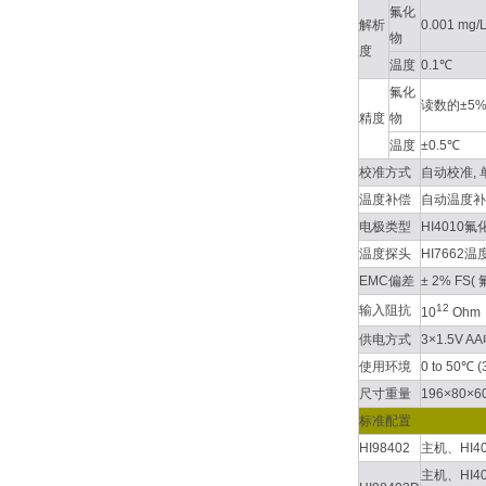
氟化
解析
0.001 mg/
物
度
温度
0.1℃
氟化
读数的±5%±
精度
物
温度
±0.5℃
校准方式
自动校准, 单点
温度补偿
自动温度补偿,
电极类型
HI4010
温度探头
HI7662
EMC偏差
± 2% FS(
12
输入阻抗
10
Ohm
供电方式
3×1.5V A
使用环境
0 to 50℃ 
尺寸重量
196×80×6
标准配置
HI98402
主机、HI4
主机、HI4