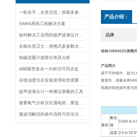
一机在手，水质无忧：探索多参数水质分析仪的全面检测能力
产品介绍：
SWAN系统工程解决方案
如何解决工业用的超声波液位计有测量盲区
品牌
全能水质卫士：便携式多参数水质分析仪
哈纳 HI98402D便
电磁流量计故障分类及分析
产品简介
ABB新型多合一分析仪可同步监测四种气体污染物
易于手持操作。超大L
在线浊度仪在安装使用前您需要了解的一些相关知识点归纳总结
重复性，测量采用HI
电脑控制使操作更为
超声波液位计一种液位测量的工具
微量氧气分析仪在通电前，要提前做好以下事项
微波消解仪的操作流程与安全注意事项分享
氟化
0.050 to 0
量程
物
温度
0.0 to 50.