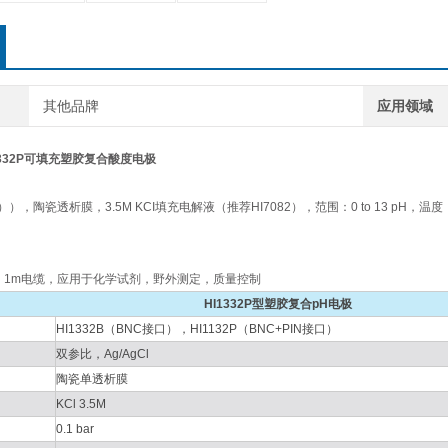
其他品牌
应用领域
I1332P可填充塑胶复合酸度电极
I）），陶瓷透析膜，3.5M KCI填充电解液（推荐HI7082），范围：0 to 13 pH，温度：
，1m电缆，应用于化学试剂，野外测定，质量控制
HI1332P型塑胶复合pH电极
HI1332B（BNC接口），HI1132P（BNC+PIN接口）
双参比，Ag/AgCl
陶瓷单透析膜
KCl 3.5M
0.1 bar