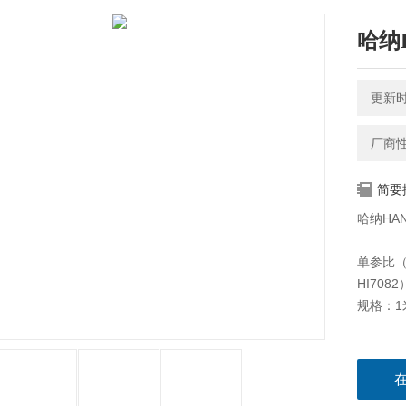
哈纳
更新时间
厂商
简要
哈纳HA
单参比（
HI708
规格：1