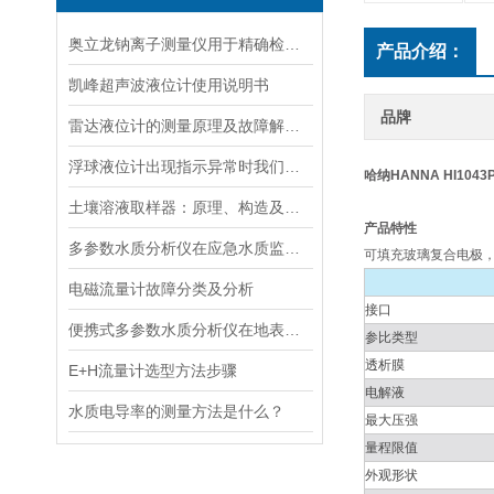
奥立龙钠离子测量仪用于精确检测液体中钠离子浓度
产品介绍：
凯峰超声波液位计使用说明书
品牌
雷达液位计的测量原理及故障解决指南
浮球液位计出现指示异常时我们应该如何处理？
哈纳HANNA HI10
土壤溶液取样器：原理、构造及应用领域
产品特性
多参数水质分析仪在应急水质监测中的快速响应与数据可靠性保障
可填充玻璃复合电极，
电磁流量计故障分类及分析
接口
便携式多参数水质分析仪在地表水、污水、饮用水中的实际应用场景
参比类型
透析膜
E+H流量计选型方法步骤
电解液
水质电导率的测量方法是什么？
最大压强
量程限值
外观形状