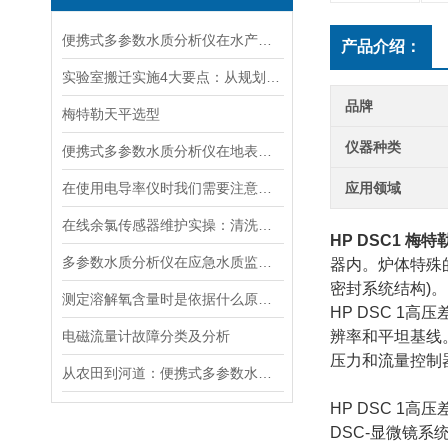
便携式多参数水质分析仪在水产养殖中的应用
产品介绍：
实验室搬迁实施4大要点：从规划到验收的全流程指南
品牌
梅特勒天平选型
仪器种类
便携式多参数水质分析仪在地表水、污水、饮用水中的实际应用场景
在使用电导率仪时我们需要注意什么呢？
应用领域
在线余氯传感器维护实操：清洗方法与寿命延长技巧
HP DSC1
梅特
多参数水质分析仪在应急水质监测中的快速响应与数据可靠性保障
器内。炉体特殊
密封系统结构)。
测定溶解氧含量时是依据什么原理的呢？
HP DSC 1
电磁流量计故障分类及分析
辨率和平坦基线
压力和流量控制
从农田到河道：便携式多参数水质分析仪在农业灌溉、水环境监测中的作用
HP DSC 1
DSC-显微镜系