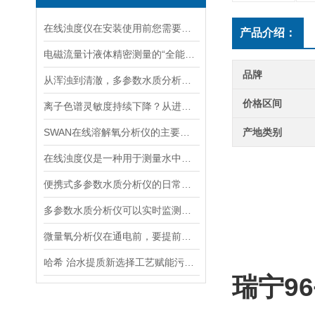
在线浊度仪在安装使用前您需要了解的一些相关知识点归纳总结
产品介绍：
电磁流量计液体精密测量的“全能选手”
品牌
从浑浊到清澈，多参数水质分析仪：为您的水质安全保驾护航
价格区间
离子色谱灵敏度持续下降？从进样到检测器，系统级“体检”
SWAN在线溶解氧分析仪的主要特点介绍
产地类别
在线浊度仪是一种用于测量水中悬浮固体颗粒的仪器
便携式多参数水质分析仪的日常维护保养要点及电极校准方法
多参数水质分析仪可以实时监测水质并生成水质报告和趋势分析
微量氧分析仪在通电前，要提前做好以下事项
哈希 治水提质新选择工艺赋能污水处理厂提标升级
瑞宁9