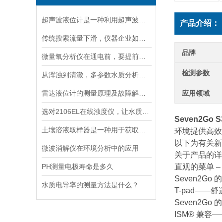
超声波液位计是一种利用超声波原理进行液位测量的装置
产品介绍：
传统搜索流量下滑，仪器企业如何靠AI搜索卡位新获客入口？
品牌
微量氧分析仪在通电前，要提前做好以下事项
检测参数
从浑浊到清澈，多参数水质分析仪：为您的水质安全保驾护航
雷达液位计的测量原理及故障解决指南
应用领域
选对2106EL在线浊度仪，让水质浊度监测更稳定、更精准
Seven2Go
土壤溶液取样器是一种用于获取土壤溶液的专用工具
环境提供高效的
以下为有关新 
微波消解仪在环境分析中的应用
关于产品的详
PH测量电极寿命是多久
直观的菜单 –
Seven2
水质电导率的测量方法是什么？
T-pad——
Seven2G
ISM® 兼容