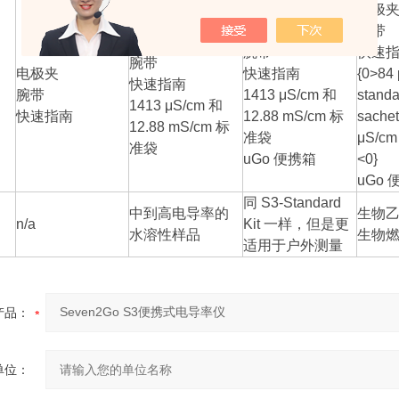
电极
电极夹
腕带
电极夹
腕带
快速
腕带
电极夹
快速指南
{0>84
快速指南
腕带
1413 μS/cm 和
standa
1413 μS/cm 和
快速指南
12.88 mS/cm 标
sache
12.88 mS/cm 标
准袋
μS/c
准袋
uGo 便携箱
<0}
uGo 
同 S3-Standard
中到高电导率的
生物
n/a
Kit 一样，但是更
水溶性样品
生物
适用于户外测量
产品：
单位：