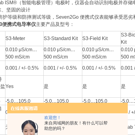
nLab ISM®（智能电极管理）电极时，仪器会自动识别电极并存
防水、坚固的设计
7 防护等级和防摔测试等级，Seven2Go 便携式仪表能够承受恶
 S3便携式电导率仪
主要产品及型号：
S3-Bi
S3-Meter
S3-Standard Kit
S3-Field Kit
Kit
0.010 μS/cm…
0.010 μS/cm…
0.010 μS/cm…
0.010
500 mS/cm
500 mS/cm
500 mS/cm
500 m
0.001 / +/- 0.5%
0.001 / +/- 0.5%
0.001 / +/- 0.5%
0.001 
特
含盐
Yes
是
是
是
)
-5.0…105.0
-5.0…105.0
-5.0…105.0
-5.0…
精
0.1 / +/- 0.2
0.1 / +/- 0.2
0.1 / +/- 0.2
0.1 / +
欢迎您！
来自局域网的朋友！有什么可以帮
InLab 738-ISM-
InLab 738-ISM-
无
InLab
助您的吗？
IP67
IP67