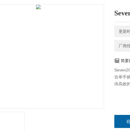
Sev
更新时间
厂商
简要
Seve
合单手
供高效的