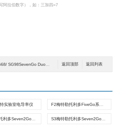
写阿拉伯数字），如：三加四=7
G98SevenGo Duo 系列便携式双通道多参数测试仪
返回顶部
返回列表
8梅特实验室电导率仪
F2梅特勒托利多FiveGo系列 pH计
S2梅特勒托利多Seven2GoTM系列酸度计/pH计
S3梅特勒托利多Seven2GoTM系列电导率仪