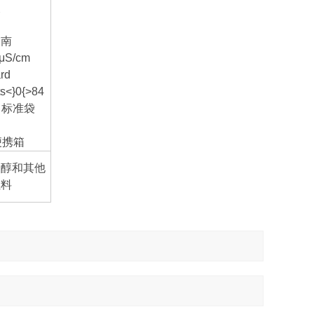
夹
指南
 μS/cm
rd
ts<}0{>84
m 标准袋
便携箱
乙醇和其他
燃料