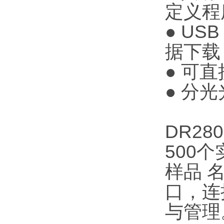
定义程
● U
据下载
● 可
● 分
DR2
500
样品 
口，连
与管理