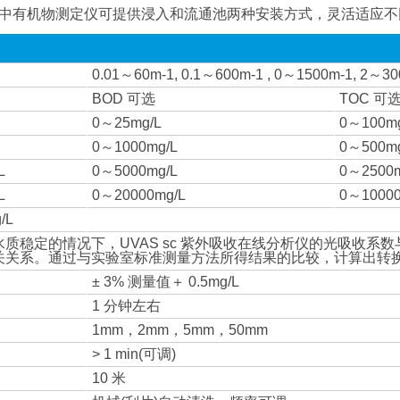
 sc水中有机物测定仪可提供浸入和流通池两种安装方式，灵活适应
0.01～60m-1, 0.1～600m-1 , 0～1500m-1, 2～30
BOD 可选
TOC 可
0～25mg/L
0～100mg
0～1000mg/L
0～500mg
L
0～5000mg/L
0～2500m
L
0～20000mg/L
0～10000
/L
质稳定的情况下，UVAS sc 紫外吸收在线分析仪的光吸收系数与
关关系。通过与实验室标准测量方法所得结果的比较，计算出转
：
± 3% 测量值＋ 0.5mg/L
1 分钟左右
1mm，2mm，5mm，50mm
> 1 min(可调)
10 米