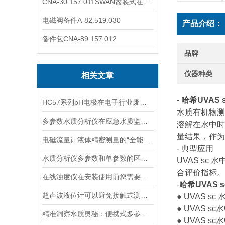
CNA-30.157.011SWAN盘装式在线溶解氧分析仪表
电磁阀备件A-82.519.030
产品介绍：
备件包CNA-89.157.012
品牌
仪器种类
相关文章
-
哈希UVAS
HC57系列pH电极在电子行业废水中的应用
水质有机物测
多参数水质分析仪在应急水质监测中的快速响应与数据可靠性保障
溶解在水中时
量结果，作为
电磁流量计液体精密测量的“全能选手”
- 典型应用
水质分析仪多参数和单参数的区别选择
UVAS s
合评价指标。
在线浊度仪在安装使用前您需要了解的一些相关知识点归纳总结
-
哈希UVAS 
超声波液位计可以避免接触式测量中可能出现的磨损和污染问题
● UVAS
● UVAS
精准洞察水质奥秘：便携式多参数水质分析仪，随身携带，随时随地掌握水质状况
● UVAS