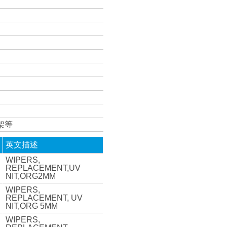
架等
英文描述
WIPERS,
REPLACEMENT,UV
NIT,ORG2MM
WIPERS,
REPLACEMENT, UV
NIT,ORG 5MM
WIPERS,