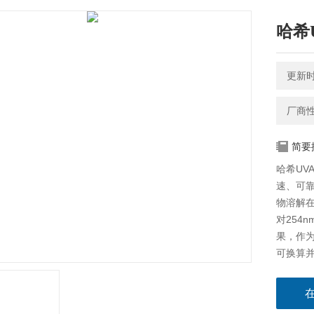
哈希
更新时间
厂商
简要
哈希UV
速、可
物溶解
对254
果，作为
可换算并