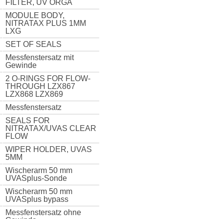
FILTER, UV ORGA
MODULE BODY,
NITRATAX PLUS 1MM
LXG
SET OF SEALS
Messfenstersatz mit
Gewinde
2 O-RINGS FOR FLOW-
THROUGH LZX867
LZX868 LZX869
Messfenstersatz
SEALS FOR
NITRATAX/UVAS CLEAR
FLOW
WIPER HOLDER, UVAS
5MM
Wischerarm 50 mm
UVASplus-Sonde
Wischerarm 50 mm
UVASplus bypass
Messfenstersatz ohne