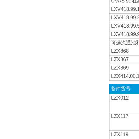
UVAS sc
LXV418.99.
LXV418.99.
LXV418.99.
LXV418.99.
可选流通池
LZX868
LZX867
LZX869
LZX414.00.
备件货号
LZX012
LZX117
LZX119