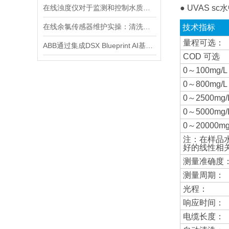
在线浊度仪对于监测和控制水质具有重要意义
● UVAS
在线余氯传感器维护实操：清洗方法与寿命延长技巧
技术指标
量程可选：
ABB通过集成DSX Blueprint AI基础设施，扩大与英伟达的合作
COD 可选
0～100mg/L
0～800mg/L
0～2500mg/
0～5000mg/
0～20000mg
注：在样品水
好的线性相
测量准确度
测量周期：
光程：
响应时间：
电缆长度：