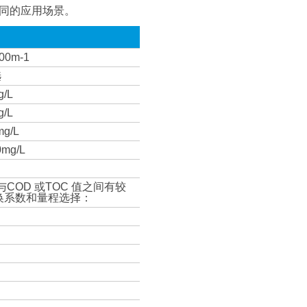
不同的应用场景。
00m-1
选
/L
/L
g/L
mg/L
COD 或TOC 值之间有较
换系数和量程选择：