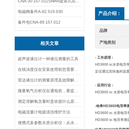
CNA-30.157.011SWAN盘装式在线溶解氧分析仪表
电磁阀备件A-82.519.030
产品介绍：
备件包CNA-89.157.012
品牌
产地类别
相关文章
- 工作原理：
超声波液位计一种液位测量的工具
HD3600 sc水
在线浊度仪在安装使用前您需要了解的一些相关知识点归纳总结
定仪通过其快速的温
雷达液位计的测量原理及故障解决指南
- 应用行业：
微量氧气分析仪在通电前，要提前做好以下事项
HD3600 sc 
测定溶解氧含量时是依据什么原理的呢？
-
哈希HD3600电导率
电磁流量计电级清洗维护方法
HD3600 sc 
HD3600 sc 
便携式多参数水质分析仪：从水源到水龙头，守护水质安全的高效检测工具