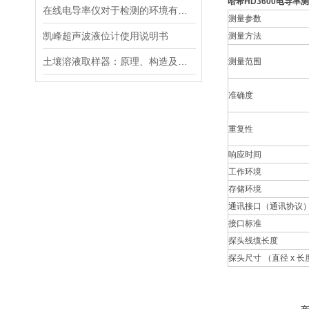
哈希HD3600电导率
在线电导率仪对于检测的环境有什么要求？
测量参数
凯峰超声波液位计使用说明书
测量方法
土壤溶液取样器：原理、构造及应用领域
测量范围
准确度
重复性
响应时间
工作环境
存储环境
通讯接口（通讯协议
接口标准
探头线缆长度
探头尺寸 （直径 x 长