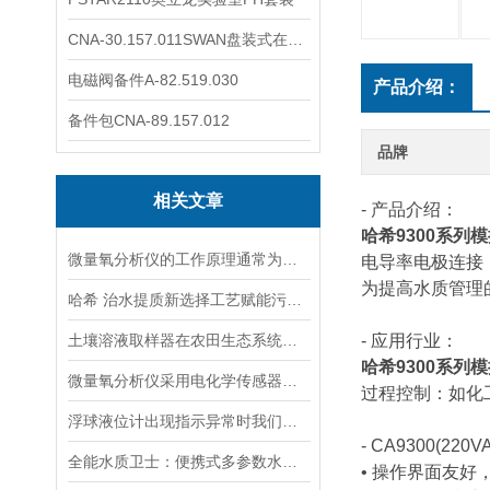
CNA-30.157.011SWAN盘装式在线溶解氧分析仪表
电磁阀备件A-82.519.030
产品介绍：
备件包CNA-89.157.012
品牌
相关文章
- 产品介绍：
哈希9300系列
微量氧分析仪的工作原理通常为电化学反应或催化反应
电导率电极连接
为提高水质管理
哈希 治水提质新选择工艺赋能污水处理厂提标升级
土壤溶液取样器在农田生态系统研究中的应用：揭示土壤养分动态变化
- 应用行业：
哈希9300系列
微量氧分析仪采用电化学传感器或燃料电池传感器来检测气体中的氧含量
过程控制：如化
浮球液位计出现指示异常时我们应该如何处理？
- CA9300(22
全能水质卫士：便携式多参数水质分析仪
• 操作界面友