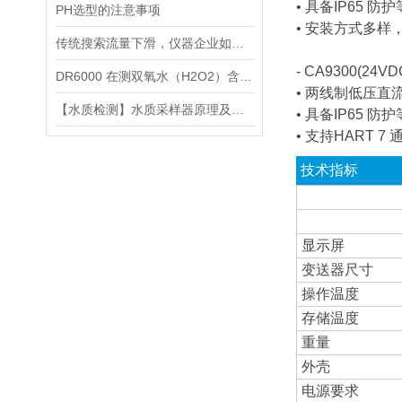
• 具备IP65
PH选型的注意事项
• 安装方式多样
传统搜索流量下滑，仪器企业如何靠AI搜索卡位新获客入口？
- CA9300(24
DR6000 在测双氧水（H2O2）含量的应用
• 两线制低压直
【水质检测】水质采样器原理及分类分析
• 具备IP65
• 支持HART 7 
技术指标
显示屏
变送器尺寸
操作温度
存储温度
重量
外壳
电源要求