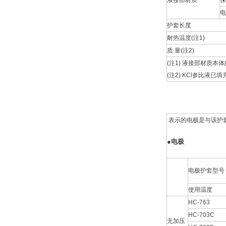
电
护套长度
耐热温度(注1)
质 量(注2)
(注1) 液接部材质
(注2) KCl参比液
表示的电极是与该护
●
电极
电极护套型号
使用温度
HC-763
HC-703C
无加压