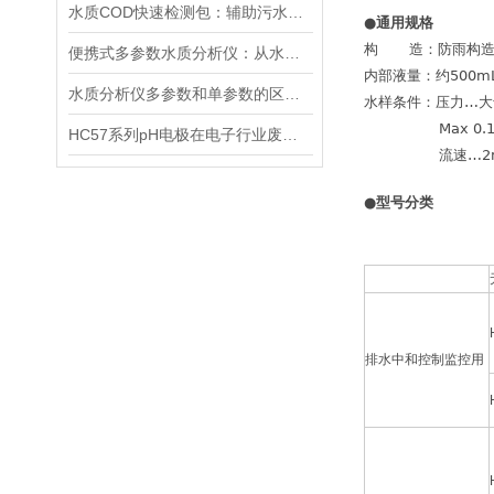
水质COD快速检测包：辅助污水处理的水质快检工具
●通用规格
构 造：防雨构造 (JI
便携式多参数水质分析仪：从水源到水龙头，守护水质安全的高效检测工具
内部液量：约500mL
水质分析仪多参数和单参数的区别选择
水样条件：压力…大气
Max 0.15M
HC57系列pH电极在电子行业废水中的应用
流速…2m/
●型号分类
排水中和控制监控用