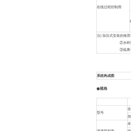
在线过程控制用
注) 加压式安装的推
②水样污染较严
③低离子水测定的场
系统构成图
●规格
非
型号
加
本
液接部材质
保