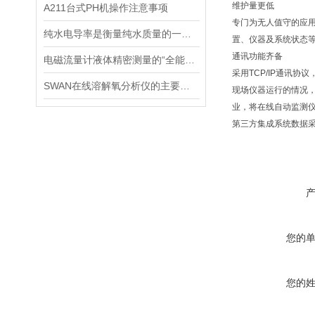
维护量更低
A211台式PH机操作注意事项
专门为无人值守的应
纯水电导率是衡量纯水质量的一个重要指标
置、仪器及系统状态
通讯功能齐备
电磁流量计液体精密测量的“全能选手”
采用TCP/IP通讯协
SWAN在线溶解氧分析仪的主要特点介绍
现场仪器运行的情况
业，将在线自动监测仪
第三方集成系统数据
您的
您的