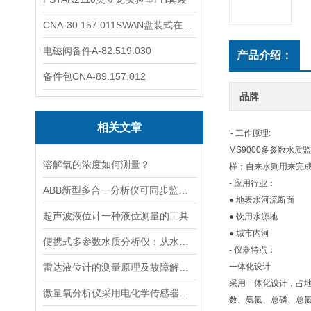
CNA-30.157.011SWAN盘装式在线溶解氧分析仪表
电磁阀备件A-82.519.030
产品介绍：
备件包CNA-89.157.012
品牌
相关文章
'- 工作原理:
MS9000多参数水
溶解氧的浓度如何测量？
样；自来水则用来完
- 应用行业：
ABB新型多合一分析仪可同步监测四种气体污染物
● 地表水河流断面
超声波液位计一种液位测量的工具
● 饮用水源地
● 城市内河
便携式多参数水质分析仪：从水源到水龙头，守护水质安全的高效检测工具
- 仪器特点：
雷达液位计的测量原理及故障解决指南
一体化设计
采用一体化设计，占
微量氧分析仪采用电化学传感器或燃料电池传感器来检测气体中的氧含量
数、氨氮、总磷、总氮