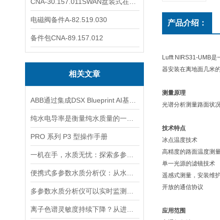
CNA-30.157.011SWAN盘装式在线溶解氧分析仪表
电磁阀备件A-82.519.030
产品介绍：
备件包CNA-89.157.012
Lufft NIRS
器安装在离地面几米
相关文章
测量原理
ABB通过集成DSX Blueprint AI基础设施，扩大与英伟达的合作
光谱分析测量路面状
纯水电导率是衡量纯水质量的一个重要指标
技术特点
PRO 系列 P3 型操作手册
冰点温度技术
高精度的路面温度测
一机在手，水质无忧：探索多参数水质分析仪的全面检测能力
单一光源的滤镜技术
便携式多参数水质分析仪：从水源到水龙头，守护水质安全的高效检测工具
遥感式测量，安装维
开放的通信协议
多参数水质分析仪可以实时监测水质并生成水质报告和趋势分析
离子色谱灵敏度持续下降？从进样到检测器，系统级“体检”
应用范围