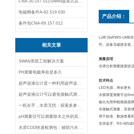
CNA-30.157.011SWAN盘装式在线溶解氧分析仪表
电磁阀备件A-82.519.030
产品介绍：
备件包CNA-89.157.012
Lufft StaRW
相关文章
件。设备无破路安装
测量原理
SWAN系统工程解决方案
光谱分析测量路面状
PH测量电极寿命是多久
技术特点
超声波液位计是一种利用超声波原理进行液位测量的装置
LED光源，寿命更长
超声波液位计可以避免接触式测量中可能出现的磨损和污染问题
水膜厚度测量可达6m
输出光滑和粗糙路面
一机在手，水质无忧：探索多参数水质分析仪的全面检测能力
非接触式测量，安装
pH测量仪可以测量除水之外的其他溶液吗？
用于校准、数据查看和
支持蓝牙、RS-485或
水质COD快速检测包：辅助污水处理的水质快检工具