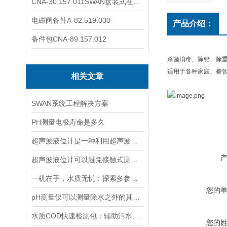
CNA-30.157.011SWAN盘装式在线溶解氧分析仪表
电磁阀备件A-82.519.030
产品介绍：
备件包CNA-89.157.012
杀菌消毒、除铅、除
适用于各种家庭、餐
相关文章
SWAN系统工程解决方案
PH测量电极寿命是多久
超声波液位计是一种利用超声波原理进行液位测量的装置
超声波液位计可以避免接触式测量中可能出现的磨损和污染问题
一机在手，水质无忧：探索多参数水质分析仪的全面检测能力
您的
pH测量仪可以测量除水之外的其他溶液吗？
水质COD快速检测包：辅助污水处理的水质快检工具
您的