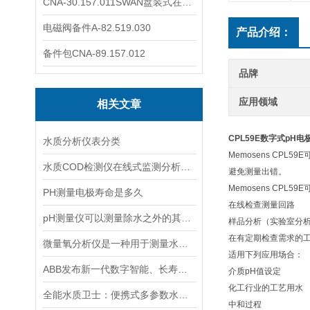
CNA-30.157.011SWAN盘装式在线溶解氧分析仪表
电磁阀备件A-82.519.030
产品介绍：
备件包CNA-89.157.012
品牌
应用领域
相关文章
CPL59E数字式pH电
水质分析仪表分类
Memosens C
水质COD检测仪在线式监测分析仪工业污水处理悬浮物浊度传感器
避免测量出错。
Memosens CPL59
PH测量电极寿命是多久
在线检查测量回路
pH测量仪可以测量除水之外的其他溶液吗？
样品分析（实验室分
在有定期检查需求的
微量氧分析仪是一种用于测量水体或液体中微小氧含量的仪器
适用下列应用场合：
ABB发布新一代数字智能、长寿命pH/ORP传感器
介质pH值设定
化工行业的工艺用水
全能水质卫士：便携式多参数水质分析仪
中和过程