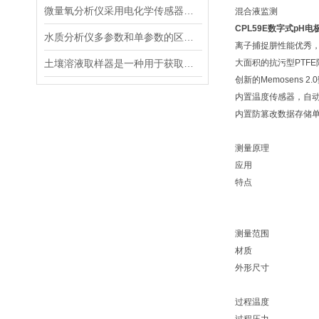
微量氧分析仪采用电化学传感器或燃料电池传感器来检测气体中的氧含量
混合液监测
CPL59E数字式pH电
水质分析仪多参数和单参数的区别选择
离子捕捉肼性能优秀
土壤溶液取样器是一种用于获取土壤溶液的专用工具
大面积的抗污型PTF
创新的Memosens
内置温度传感器，自
内置防篡改数据存储
测量原理
应用
特点
测量范围
材质
外形尺寸
过程温度