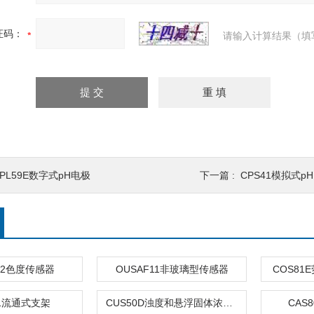
证码：
请输入计算结果（填
PL59E数字式pH电极
下一篇 :
CPS41模拟式p
22色度传感器
OUSAF11非玻璃型传感器
COS8
51流通式支架
CUS50D浊度和悬浮固体浓度传感器
CAS