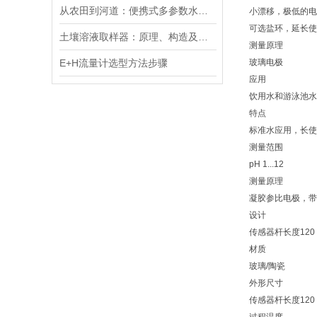
从农田到河道：便携式多参数水质分析仪在农业灌溉、水环境监测中的作用
小漂移，极低的电
可选盐环，延长使
土壤溶液取样器：原理、构造及应用领域
测量原理
E+H流量计选型方法步骤
玻璃电极
应用
饮用水和游泳池水
特点
标准水应用，长使
测量范围
pH 1...12
测量原理
凝胶参比电极，带
设计
传感器杆长度12
材质
玻璃/陶瓷
外形尺寸
传感器杆长度120