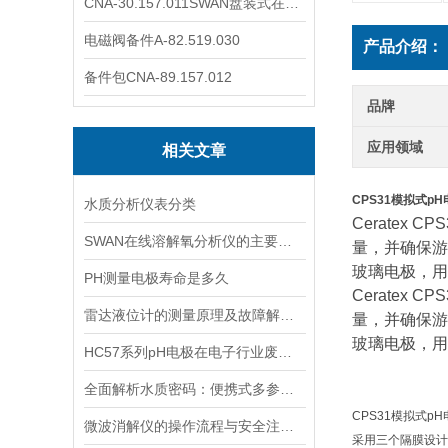
CNA-30.157.011SWAN盘装式在线溶解氧分析仪表
电磁阀备件A-82.519.030
产品介绍：
备件包CNA-89.157.012
品牌
应用领域
相关文章
CPS31模拟式pH
水质分析仪表分类
Cerate
SWAN在线溶解氧分析仪的主要特点介绍
量，并确保游
玻璃电极，用
PH测量电极寿命是多久
Cerate
雷达液位计的测量原理及故障解决指南
量，并确保游
玻璃电极，用
HC57系列pH电极在电子行业废水中的应用
全面解析水质密码：便携式多参数水质分析仪，一键解锁，轻松应对各种水质挑战
CPS31模拟式p
微波消解仪的操作流程与安全注意事项分享
采用三个隔膜设计