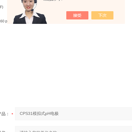
 F)
.60 psi)
产品：