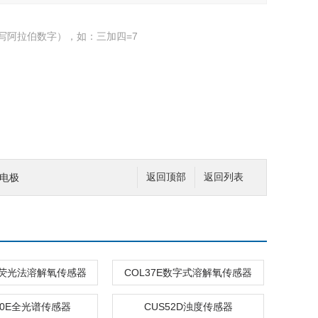
写阿拉伯数字），如：三加四=7
H电极
返回顶部
返回列表
1E荧光法溶解氧传感器
COL37E数字式溶解氧传感器
80E全光谱传感器
CUS52D浊度传感器