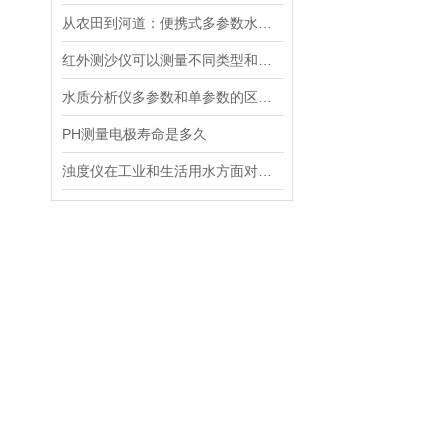
从农田到河道：便携式多参数水质分析仪在农业灌溉、水环境监测中的作用
红外测沙仪可以测量不同类型和大小的沙物质
水质分析仪多参数和单参数的区别选择
PH测量电极寿命是多久
浊度仪在工业和生活用水方面对于浊度的测量有着重要的意义