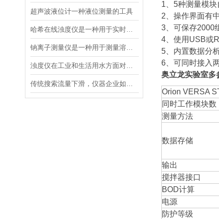
1、5种测量模
超声波液位计一种液位测量的工具
2、操作界面有
3、可保存200
哈希在线浊度仪是一种用于实时检测液体中浊度的仪器设
4、使用USB或
钠离子测量仪是一种用于测量溶液中钠离子浓度的设备
5、内置数据分
6、可同时接入两支
浊度仪在工业和生活用水方面对于浊度的测量有着重要的意义
奥立龙实验室多
传统搜索流量下滑，仪器企业如何靠AI搜索卡位新获客入口？
Orion VERSA
同时工作模块数
测量方法
数据存储
输出
搅拌器接口
BOD计算
电源
防护等级