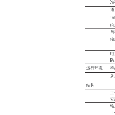
准
通
恒
响
自
输
电
防
样
运行环境
废
结构
工
安
输
工