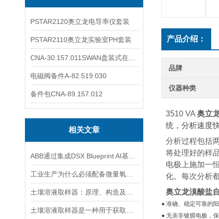
PSTAR2120奥立龙电导率仪套装
产品介绍：
PSTAR2110奥立龙实验室PH套装
CNA-30.157.011SWAN盘装式在线溶解氧分析仪表
品牌
电磁阀备件A-82.519.030
仪器种类
备件包CNA-89.157.012
3510 VA
奥立
统，分析速度
相关文章
分析过程包括
将处理好的样
ABB通过集成DSX Blueprint AI基础设施，扩大与英伟达的合作
电极上施加一
工业生产为什么必须配备微量氧分析仪？3大关键作用说明
化。每次分析
奥立龙溴酸盐
土壤溶液取样器：原理、构造及应用领域
● 准确、稳定可靠的
土壤溶液取样器是一种用于获取土壤溶液的专用工具
● 无汞非镀膜电极，