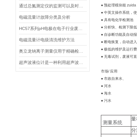
● 预处理模块能 zui
通过总氮测定仪的监测可以及时了解水体的营养化程度和水质状况
● 中英文操作系统，
电磁流量计故障分类及分析
● 具有电化学检测池
● 分析快、检测下限低
HC57系列pH电极在电子行业废水中的应用
● 自诊断功能及自动
电磁流量计电级清洗维护方法
● 断电恢复，自动进
● 极低的维护及运行
奥立龙钠离子测量仪用于精确检测液体中钠离子浓度
● 无毒试剂，废液可
超声波液位计是一种利用超声波原理进行液位测量的装置
市场/ 应用
● 市政自来水、
● 河水
● 海水
● 污水
量
测量系统
分