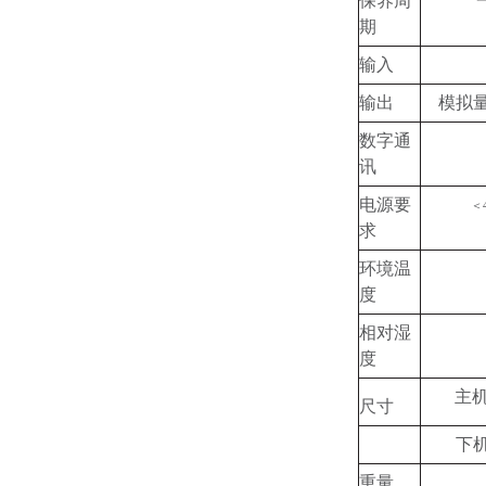
保养周
期
输入
输出
模拟量4
数字通
讯
电源要
＜
求
环境温
度
相对湿
度
主机
尺寸
下机
重量