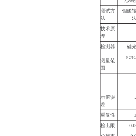
总磷
测试方
钼酸
法
技术原
理
检测器
硅
0-2/10
测量范
围
示值误
差
重复性
检出限
0.