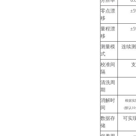
分辨率
0.
零点漂
±5
移
量程漂
±5
移
测量模
连续测
式
校准间
支
隔
清洗周
期
消解时
根据实
间
(默认1
数据存
可实
储