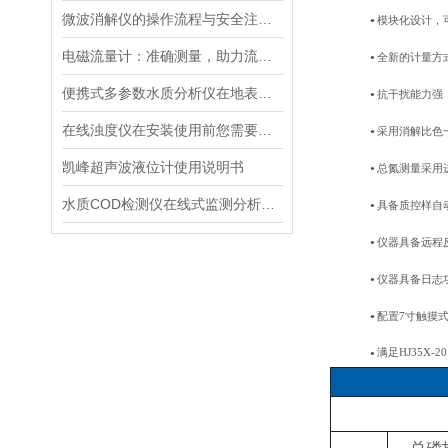
微波消解仪的操作流程与安全注意事项分享
模块化设计，
●
电磁流量计：准确测量，助力流体管理
全新的计量方
●
便携式多参数水质分析仪在地表水、污水、饮用水中的实际应用场景
抗干扰能力强
●
在线浊度仪在安装使用前您需要了解的一些相关知识点归纳总结
采用消解比色
●
凯峰超声波液位计使用说明书
总氮测量采用
●
水质COD检测仪在线式监测分析仪工业污水处理悬浮物浊度传感器
具备质控样自
●
仪器具备远程
●
仪器具备日志
●
配置7寸触摸式
●
满足HJ35X
●