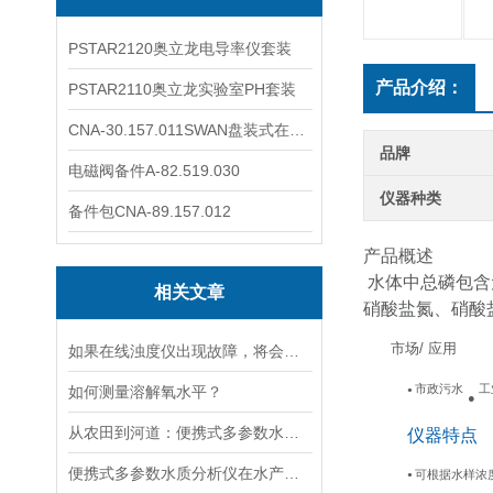
PSTAR2120奥立龙电导率仪套装
产品介绍：
PSTAR2110奥立龙实验室PH套装
CNA-30.157.011SWAN盘装式在线溶解氧分析仪表
品牌
电磁阀备件A-82.519.030
仪器种类
备件包CNA-89.157.012
产品概述
水体中总磷包含
相关文章
硝酸盐氮、硝酸
市场
/
应用
如果在线浊度仪出现故障，将会影响其准确性和稳定性
市政污水
工
如何测量溶解氧水平？
●
●
从农田到河道：便携式多参数水质分析仪在农业灌溉、水环境监测中的作用
仪器特点
便携式多参数水质分析仪在水产养殖中的应用
可根据水样浓
●