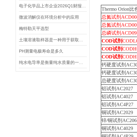
电子化学品上市企业2026Q1财报透视：营收普涨的“障眼法”
Thermo Orio
总氮试剂ACD004，
微波消解仪在环境分析中的应用
总氮试剂ACD007，
梅特勒天平选型
总磷试剂ACD095，
土壤溶液取样器是一种用于获取土壤溶液的专用工具
COD试剂
CODL0
COD试剂
CODH0
PH测量电极寿命是多久
COD试剂
CODHP
纯水电导率是衡量纯水质量的一个重要指标
钙硬度试剂AC30
钙硬度试剂AC30
总硬度试剂AC30
铝试剂AC2027
铝试剂AC4027
铝试剂AC4P27
铜试剂AC2029
锌/铜试剂AC206
铜试剂AC4029
铜试剂AC4P29