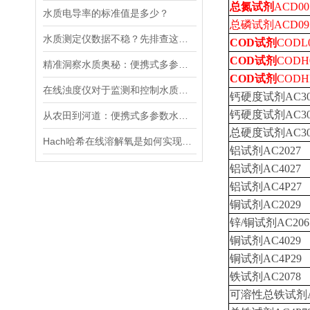
总氮试剂
ACD00
水质电导率的标准值是多少？
总磷试剂ACD095，
水质测定仪数据不稳？先排查这五个常见原因
COD试剂
CODL0
COD试剂
CODH0
精准洞察水质奥秘：便携式多参数水质分析仪，随身携带，随时随地掌握水质状况
COD试剂
CODHP
在线浊度仪对于监测和控制水质具有重要意义
钙硬度试剂AC30
钙硬度试剂AC30
从农田到河道：便携式多参数水质分析仪在农业灌溉、水环境监测中的作用
总硬度试剂AC30
Hach哈希在线溶解氧是如何实现工作的
铝试剂AC2027
铝试剂AC4027
铝试剂AC4P27
铜试剂AC2029
锌/铜试剂AC206
铜试剂AC4029
铜试剂AC4P29
铁试剂AC2078
可溶性总铁试剂AC