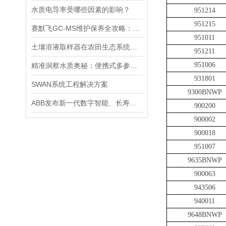
水质电导率受哪些因素的影响？
951214
951215
赛默飞GC-MS维护保养全攻略：离子源、色谱柱、真空系统延长寿命的关键技巧
951011
土壤溶液取样器在农田生态系统研究中的应用：揭示土壤养分动态变化
951211
951006
精准洞察水质奥秘：便携式多参数水质分析仪，随身携带，随时随地掌握水质状况
931801
SWAN系统工程解决方案
9300BNWP
ABB发布新一代数字智能、长寿命pH/ORP传感器
900200
900002
900018
951007
9635BNWP
900063
943506
940011
9648BNWP