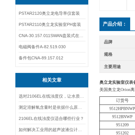
PSTAR2120奥立龙电导率仪套装
产品介绍：
PSTAR2110奥立龙实验室PH套装
CNA-30.157.011SWAN盘装式在线溶解氧分析仪表
品牌
电磁阀备件A-82.519.030
规格
备件包CNA-89.157.012
主要用途
相关文章
奥立龙实验室仪表
美国奥立龙
Orio
选对2106EL在线浊度仪，让水质浊度监测更稳定、更精准
订货号
测定溶解氧含量时是依据什么原理的呢？
9512HPBNW
9512BNWP
2106EL在线浊度仪适合哪些行业？
951209
如何解决工业用的超声波液位计有测量盲区
951202