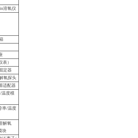
Din溶氧仪
携箱
座
仪表）
固定器
解氧探头
电源适配器
H/温度模
电导率/温度
列溶解氧
度模块