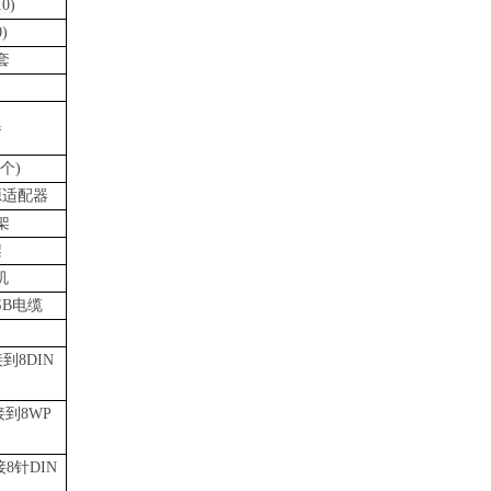
0)
)
套
器
个)
电源适配器
架
架
机
USB电缆
到8DIN
接到8WP
8针DIN