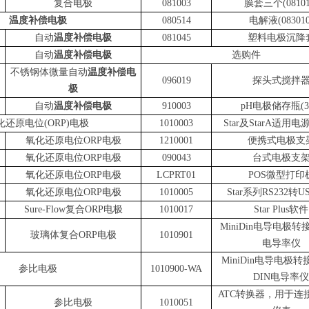
复合电极
081003
膜套三个(08101
温度补偿电极
080514
电解液(083010
自动
温度补偿电极
081045
塑料电极沉降
自动
温度补偿电极
选购件
不锈钢体微量自动
温度补偿电
096019
探头式搅拌
极
自动
温度补偿电极
910003
pH电极储存瓶(3
化还原电位(ORP)电极
1010003
Star及StarA适用
氧化还原电位
ORP
电极
1210001
便携式电极支
氧化还原电位
ORP
电极
090043
台式电极支
氧化还原电位
ORP
电极
LCPRT01
POS微型打印
氧化还原电位
ORP
电极
1010005
Star系列RS232转
Sure-Flow复合ORP电极
1010017
Star
Plus软件
MiniDin电导电极转接
玻璃体复合ORP电极
1010901
电导率仪
MiniDin电导电极转
参比电极
1010900-WA
DIN电导率仪
ATC转换器，用于连接
参比电极
1010051