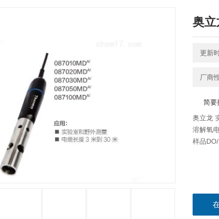
奥立
更新时间
厂商
简要
奥立龙 
溶解氧电
样品DO