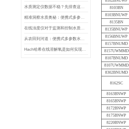
8102BNUWP
水质测定仪数据不稳？先排查这五个常见原因
8103BN
8103BNUWP
精准洞察水质奥秘：便携式多参数水质分析仪，随身携带，随时随地掌握水质状况
8135BN
在线浊度仪对于监测和控制水质具有重要意义
8135BNUWP
8156BNUWP
从农田到河道：便携式多参数水质分析仪在农业灌溉、水环境监测中的作用
8157BNUMD
Hach哈希在线溶解氧是如何实现工作的
8157UWMMD
8107BNUMD
8107UWMMD
8302BNUMD
8162SC
8163BNWP
8165BNWP
8172BNWP
8175BNWP
8220BNWP