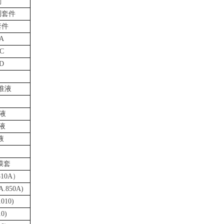
剂
测套件
套件
A
C
D
准液
准液
准液
液
膜套
10A）
.850A)
10)
0)