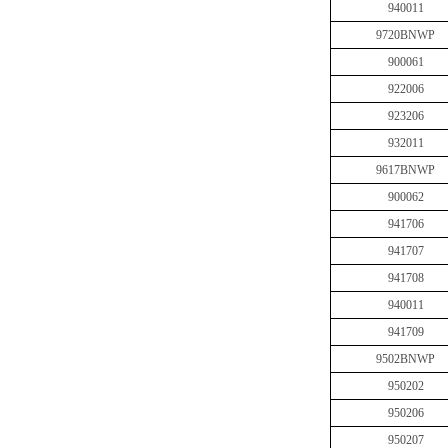
940011
9720BNWP
900061
922006
923206
932011
9617BNWP
900062
941706
941707
941708
940011
941709
9502BNWP
950202
950206
950207