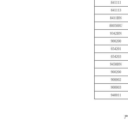
841111
841113
8411BN
800500U
9342BN
900200
654201
654203
9458BN
900200
900002
900003
940011