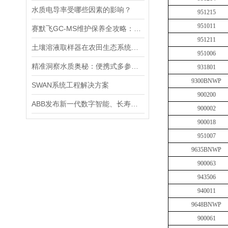
水质电导率受哪些因素的影响？
951215
951011
赛默飞GC-MS维护保养全攻略：离子源、色谱柱、真空系统延长寿命的关键技巧
951211
土壤溶液取样器在农田生态系统研究中的应用：揭示土壤养分动态变化
951006
精准洞察水质奥秘：便携式多参数水质分析仪，随身携带，随时随地掌握水质状况
931801
9300BNWP
SWAN系统工程解决方案
900200
ABB发布新一代数字智能、长寿命pH/ORP传感器
900002
900018
951007
9635BNWP
900063
943506
940011
9648BNWP
900061