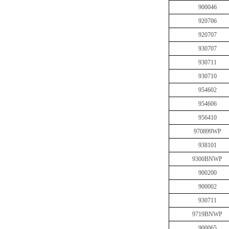
900046
920706
920707
930707
930711
930710
954602
954606
956410
970899WP
938101
9300BNWP
900200
900002
930711
9719BNWP
900065