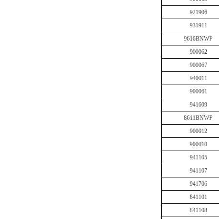
921906
931911
9616BNWP
900062
900067
940011
900061
941609
8611BNWP
900012
900010
941105
941107
941706
841101
841108