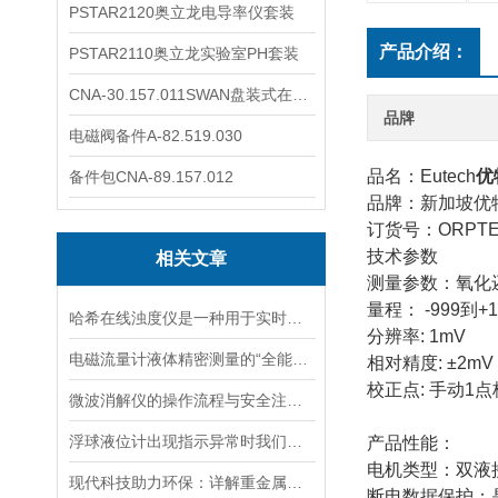
PSTAR2120奥立龙电导率仪套装
产品介绍：
PSTAR2110奥立龙实验室PH套装
CNA-30.157.011SWAN盘装式在线溶解氧分析仪表
品牌
电磁阀备件A-82.519.030
品名：Eutech
优
备件包CNA-89.157.012
品牌：新加坡优
订货号：ORPTE
技术参数
相关文章
测量参数：氧化
量程： -999到+1
哈希在线浊度仪是一种用于实时检测液体中浊度的仪器设
分辨率: 1mV
电磁流量计液体精密测量的“全能选手”
相对精度: ±2mV
校正点: 手动1
微波消解仪的操作流程与安全注意事项分享
浮球液位计出现指示异常时我们应该如何处理？
产品性能：
电机类型：双液
现代科技助力环保：详解重金属检测仪在水质监测中的关键应用与优势
断电数据保护：