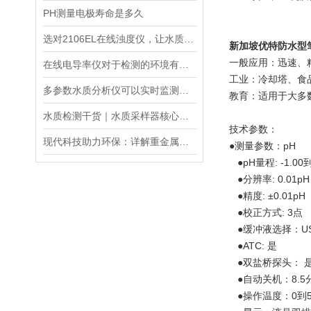
PH测量电极寿命是多久
选对2106EL在线浊度仪，让水质浊度监测更稳定、更精准
新加坡优特防水型
一般应用：迅速、
在线电导率仪对于检测的环境有什么要求？
工业：冷却塔、食
多参数水质分析仪可以实时监测水质并生成水质报告和趋势分析
教育：适用于大多
水质检测干货｜水质采样器核心知识（原理・采样瓶・流量计・遥控器・应用）
技术参数：
现代科技助力环保：详解重金属检测仪在水质监测中的关键应用与优势
●测量参数：pH
●pH量程: -1.00到
●分辨率: 0.01pH
●精度: ±0.01pH
●校正方式: 3点
●缓冲液选择：USA
●ATC: 是
●双盐桥探头： 
●自动关机：8.5
●操作温度：0到5