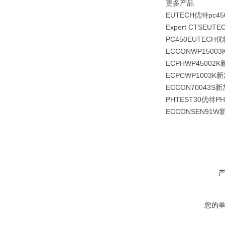
更多产品
EUTECH优特pc
Expert CTSEU
PC450EUTECH
ECCONWP150
ECPHWP4500
ECPCWP1003
ECCON70043
PHTEST30优特P
ECCONSEN91
您的