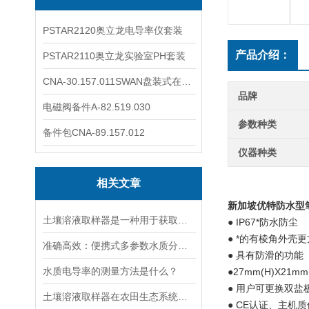
PSTAR2120奥立龙电导率仪套装
产品介绍：
PSTAR2110奥立龙实验室PH套装
CNA-30.157.011SWAN盘装式在线溶解氧分析仪表
品牌
电磁阀备件A-82.519.030
参数种类
备件包CNA-89.157.012
仪器种类
相关文章
新加坡优特防水型
土壤溶液取样器是一种用于获取土壤溶液的专用工具
● IP67*防水防尘
● *的有棱角外壳
准确高效：便携式多参数水质分析仪，现场快速分析水质关键指标
● 具有防滑的功能
水质电导率的测量方法是什么？
●27mm(H)X21
● 用户可更换双盐
土壤溶液取样器在农田生态系统研究中的应用：揭示土壤养分动态变化
● CE认证、主机