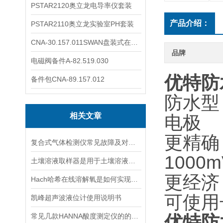
PSTAR2120奥立龙电导率仪套装
产品介绍：
PSTAR2110奥立龙实验室PH套装
CNA-30.157.011SWAN盘装式在线溶解氧分析仪表
品牌
电磁阀备件A-82.519.030
优特防
备件包CNA-89.157.012
防水型 
相关文章
电极
更精确
复合式气体检测仪常见故障及对应解决办法大公开
1000m
土壤溶液取样器是用于土壤溶液采样的专业仪器
更经济
Hach哈希在线溶解氧是如何实现工作的
可使用
凯峰超声波液位计使用说明书
常见几款HANNA酸度测定仪的的基本配置都有哪些
优特防