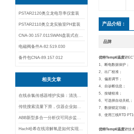
PSTAR2120奥立龙电导率仪套装
产品介绍：
PSTAR2110奥立龙实验室PH套装
CNA-30.157.011SWAN盘装式在线溶解氧分析仪表
品牌
电磁阀备件A-82.519.030
备件包CNA-89.157.012
优特Temp6温度计
EC
1、断电数据保护；
2、出厂校准；
相关文章
3、偏差调节；
4、自诊断信息；
5、按键校准；
在线余氯传感器维护实操：清洗方法与寿命延长技巧
6、可选择自动关机；
传统搜索流量下滑，仪器企业如何靠AI搜索卡位新获客入口？
7、数据锁定功能；
8、使用三线RTD PT
ABB新型多合一分析仪可同步监测四种气体污染物
Hach哈希在线溶解氧是如何实现工作的
优特Temp6温度计
技