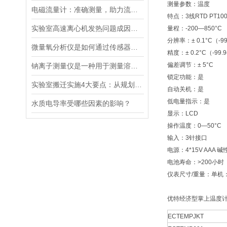
测量参数：温度
电磁流量计：准确测量，助力流体管理
特点：3线RTD PT1
实验室高速离心机发热问题成因与排查要点
量程：-200—850°C
分辨率：± 0.1°C（-99.
微量氧分析仪是如何通过传感器测量氧含量的
精度：± 0.2°C（-99.9
偏差调节：± 5°C
钠离子测量仪是一种用于测量溶液中钠离子浓度的设备
锁定功能：是
实验室搬迁实施4大要点：从规划到验收的全流程指南
自动关机：是
低电量指示：是
水质电导率受哪些因素的影响？
显示：LCD
操作温度：0—50°C
输入：3针接口
电源：4*15V AAA 
电池寿命：>200小时
仪表尺寸/重量：单机：14*7
优特经济型掌上温度
ECTEMPJKT