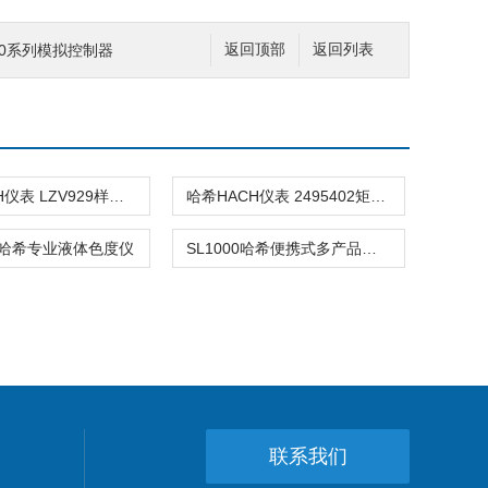
300系列模拟控制器
返回顶部
返回列表
哈希HACH仪表 LZV929样品池室
哈希HACH仪表 2495402矩形比色皿
90哈希专业液体色度仪
SL1000哈希便携式多产品分析仪
联系我们