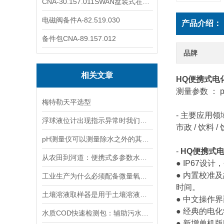
CNA-30.157.011SWAN盘装式在线溶解氧分析仪表
电磁阀备件A-82.519.030
产品介绍：
备件包CNA-89.157.012
品牌
相关文章
HQ便携式电
测量参数 ： pH
梅特勒天平选型
- 主要应用领
浮球液位计出现指示异常时我们应该如何处理？
市政 / 饮料 /
pH测量仪可以测量除水之外的其他溶液吗？
-
HQ便携式
从农田到河道：便携式多参数水质分析仪在农业灌溉、水环境监测中的作用
● IP67
● 内置校准
工业生产为什么必须配备微量氧分析仪？3大关键作用说明
时间。
土壤溶液取样器是用于土壤溶液采样的专业仪器
● 中文操作
● 经典的电
水质COD快速检测包：辅助污水处理的水质快检工具
● 新增单机