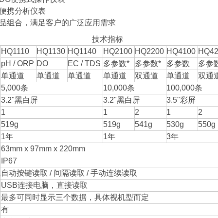
道便携分析仪表
产品组合，满足客户的广泛应用需求
技术指标
HQ1110
HQ1130
HQ1140
HQ2100
HQ2200
HQ4100
HQ42
pH / ORP
DO
EC / TDS
多参数*
多参数*
多参数
多参
单通道
单通道
单通道
单通道
双通道
单通道
双通
5,000条
10,000条
100,000条
3.2"黑白屏
3.2"黑白屏
3.5"彩屏
1
1
2
1
2
519g
519g
541g
530g
550g
1年
1年
3年
63mm x 97mm x 220mm
IP67
式
自动按键读取 / 间隔读取 / 手动连续读取
USB连接电脑，直接读取
最多可同时显示三个数据，具体视机型而定
有