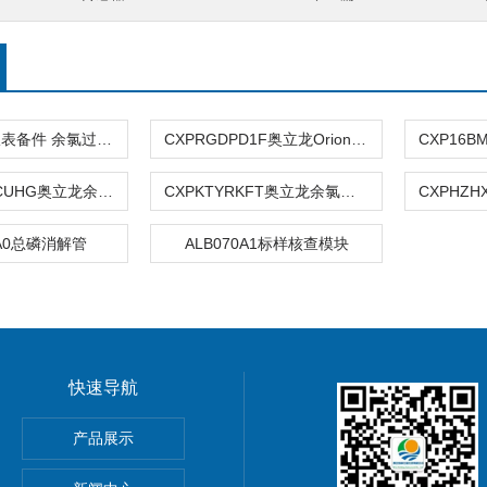
奥立龙市政仪表备件 余氯过滤杯
CXPRGDPD1F奥立龙Orion仪表 余氯试剂
CXPSGDPECUHG奥立龙余氯流通池
CXPKTYRKFT奥立龙余氯维护包
7A0总磷消解管
ALB070A1标样核查模块
快速导航
室台式纯水电导率套装
产品展示