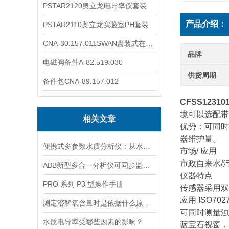
PSTAR2120奥立龙电导率仪套装
产品介绍：
PSTAR2110奥立龙实验室PH套装
CNA-30.157.011SWAN盘装式在线溶解氧分析仪表
品牌
电磁阀备件A-82.519.030
供货周期
备件包CNA-89.157.012
CFSS1231
境可以选配带
相关文章
优势：可同时
器维护量。
便携式多参数水质分析仪：从水源到水龙头，守护水质安全的高效检测工具
市场/ 应用
市政自来水/
ABB新型多合一分析仪可同步监测四种气体污染物
仪器特点
PRO 系列 P3 型操作手册
传感器采用双
应用 ISO
测定溶解氧含量时是依据什么原理的呢？
可同时测量浊
水质电导率受哪些因素的影响？
蓝宝石视窗，