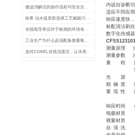
内设自诊断功
微波消解仪的操作流程与安全注意事项分享
适应不同应用
哈希 治水提质新选择工艺赋能污水处理厂提标升级
响应速度快，最
标配清洁刷自
在线电导率仪对于检测的环境有什么要求？
数字化传感器
工业生产为什么必须配备微量氧分析仪？3大关键作用说明
CFSS1231
测量原理 浊度
选对2106EL在线浊度仪，让水质浊度监测更稳定、更精准
测量参数 浊
量 程 浊度：0
SS：0-50 
光 源 860
精 确 度 
重 现 性 浊
SS：1
响应时间 （T9
电极材质 3
视窗材质 
自 清 洗 
光衰补偿 