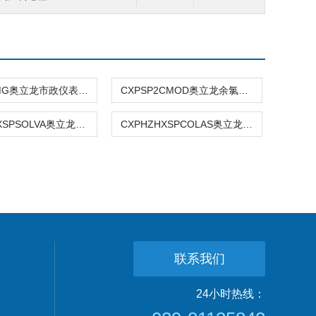
CXP16BMG奥立龙市政仪表备件 余氯电机
CXPSP2CMOD奥立龙余氯主板
CXPHZHXSPSOLVA奥立龙余氯电磁阀
CXPHZHXSPCOLAS奥立龙余氯比色池
联系我们
24小时热线：