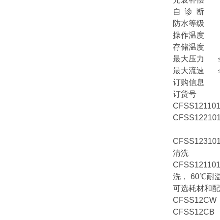
自 诊 断
防水等级 I
操作温度 0
存储温度 -1
最大压力 ≤0
最大流速 ≤2.5
订购信息
订货
CFSS121
CFSS1221
含刮
CFSS12
清洗
CFSS12
洗， 60℃耐
可选耗材和配
CFSS12C
CFSS12C