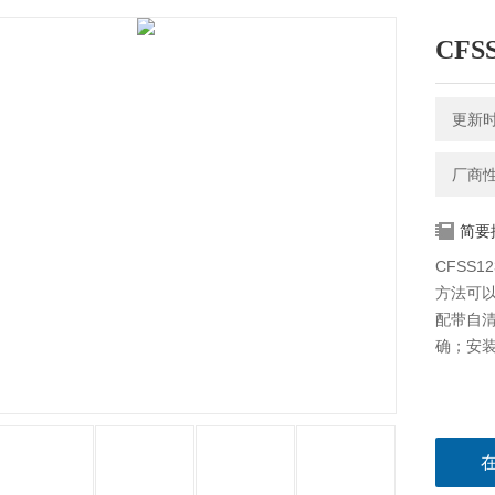
CFS
更新时间
厂商
简要
CFSS
方法可
配带自
确；安