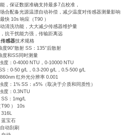
能，保证数据准确支持最多7点校准，
场合配备光源温漂自动补偿，减少温度对传感器测量影响
快 10s 响应（T90 ）
动清洗功能，大大减少传感器维护量
，抗干扰能力强，传输距离远
01传感器
技术规格
90°散射 SS：135°后散射
度和SS同时测量
-4000 NTU，0-10000 NTU
g/L，0.3-200 g/L，0.5-500 g/L
nm 红外光分辨率 0.001
浊度：1% SS：±5%（取决于介质和同质性）
度：0.3NTU
mg/L
0 ） 10s
16L
蓝宝石
自动刮刷
自动