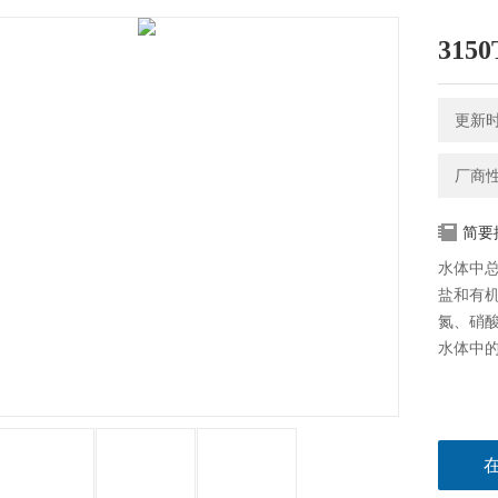
31
更新时间
厂商
简要
水体中
盐和有
氮、硝酸
水体中