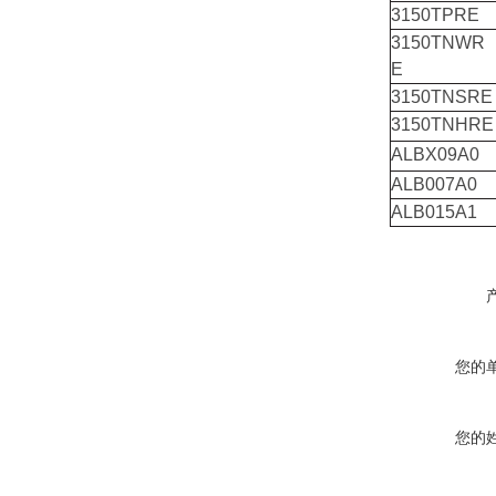
3150TPRE
3150TNWR
E
3150TNSRE
3150TNHRE
ALBX09A0
ALB007A0
ALB015A1
您的
您的