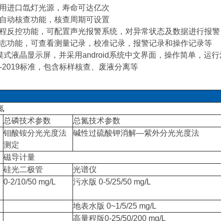
采用进口氙灯光源，寿命可达亿次
样自动核查功能，核查周期可设置
远程反控功能，可配置声光报警系统，对异常状态及数据进行报警
日志功能，可查看测量记录，校准记录，报警记录和操作记录等
触摸式液晶显示屏，并采用android系统中文界面，操作简单，运
5X-2019标准，包含标样核查、废液分离等
氮
总磷技术参数
总氮技术参数
钼酸铵分光光度法
碱性过硫酸钾消解—紫外分光光度法
测定
磁导计量
硅光二极管
光谱仪
0-2/10/50 mg/L
污水版 0-5/25/50 mg/L
地表水版 0~1/5/25 mg/L
高量程版0-25/50/200 mg/L