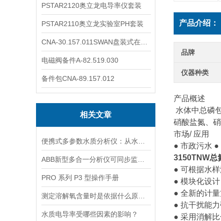
PSTAR2120奥立龙电导率仪套装
产品介绍：
PSTAR2110奥立龙实验室PH套装
CNA-30.157.011SWAN盘装式在线溶解氧分析仪表
品牌
电磁阀备件A-82.519.030
仪器种类
备件包CNA-89.157.012
产品概述
水体中总磷
相关文章
硝酸盐氮、硝
市场/ 应用
便携式多参数水质分析仪：从水源到水龙头，守护水质安全的高效检测工具
● 市政污水 ●
3150TNW
ABB新型多合一分析仪可同步监测四种气体污染物
● 可根据水
PRO 系列 P3 型操作手册
● 模块化设
● 全新的计
测定溶解氧含量时是依据什么原理的呢？
● 抗干扰能
水质电导率受哪些因素的影响？
● 采用消解