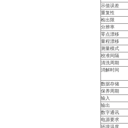
示值误差
重复性
检出限
分辨率
零点漂移
量程漂移
测量模式
校准间隔
清洗周期
消解时间
数据存储
保养周期
输入
输出
数字通讯
电源要求
环境温度