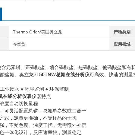
Thermo Orion/美国奥立龙
产地类别
在线型
应用领域
包含元素磷、正磷酸盐、缩合磷酸盐、焦磷酸盐、偏磷酸盐和有
酸盐氮。奥立龙3
150TNW总氮在线分析仪
可高效、快速的测量
 工业废水 ● 环境监测 ● 环保监测
总氮在线分析仪
表
仪器特点
样浓度自动切换量程
计，可灵活配置总磷、总氮单参数或二合一
量方式，定量更准确，不受样品的干扰
力强，不受色度、浊度干扰，无需额外补偿
比色一体化设计，反应速率快，测量稳定