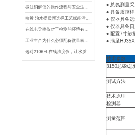
● 总氮测量
微波消解仪的操作流程与安全注意事项分享
● 具备质控
哈希 治水提质新选择工艺赋能污水处理厂提标升级
● 仪器具备
● 仪器具备
在线电导率仪对于检测的环境有什么要求？
● 配置7寸
工业生产为什么必须配备微量氧分析仪？3大关键作用说明
● 满足HJ3
选对2106EL在线浊度仪，让水质浊度监测更稳定、更精准
技术参数
3150总磷/总
测试方法
技术原理
检测器
测量范围