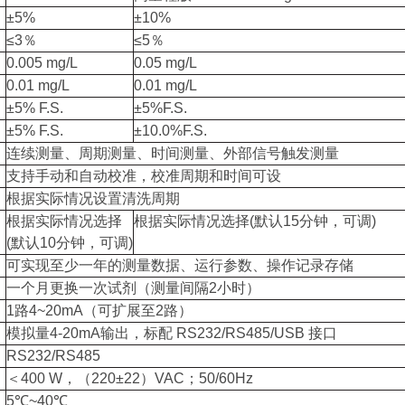
±5%
±10%
≤3％
≤5％
0.005 mg/L
0.05 mg/L
0.01 mg/L
0.01 mg/L
±5% F.S.
±5%F.S.
±5% F.S.
±10.0%F.S.
连续测量、周期测量、时间测量、外部信号触发测量
支持手动和自动校准，校准周期和时间可设
根据实际情况设置清洗周期
根据实际情况选择
根据实际情况选择(默认15分钟，可调)
(默认10分钟，可调)
可实现至少一年的测量数据、运行参数、操作记录存储
一个月更换一次试剂（测量间隔2小时）
1路4~20mA（可扩展至2路）
模拟量4-20mA输出，标配 RS232/RS485/USB 接口
RS232/RS485
＜400 W，（220±22）VAC；50/60Hz
5℃~40℃