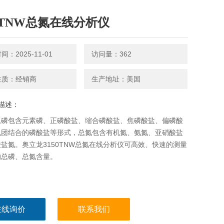
50TNW总氮在线分析仪
：2025-11-01
访问量：362
性质：经销商
生产地址：美国
描述：
总磷包含元素磷、正磷酸盐、缩合磷酸盐、焦磷酸盐、偏磷酸
机团结合的磷酸盐等形式，总氮包含有机氮、氨氮、亚硝酸盐
盐氮。奥立龙3150TNW总氮在线分析仪可高效、快速的测量
的总磷、总氮含量。
在线询价
联系我们